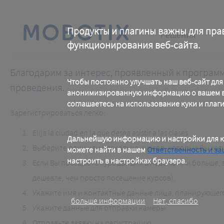
Skip
to
main
Main
content
Продукты и плагины важны для пра
Решения
функционирования веб-сайта.
navigation
.
Благодарим за интерес, проявленный к программ
Чтобы постоянно улучшать наш веб-сайт для
проведения.
анонимизированную информацию о вашем ви
соглашаетесь на использование куки и плаг
Зарегистрироваться легко:
.
Elija la ciudad en la que desea asistir a las clases.
Дальнейшую информацию и настройки для к
Выберите один или несколько курсов, которые Вы хот
можете найти в нашем
Ответственность и за
настроить в настройках браузера.
Если Вы посещаете курс два дня в неделю или больше,
.
дешевле, чем просто посещение курсов).
Укажите имя и контактные данные лица, планирующег
больше информации
Нет, спасибо
Укажите данные для отправки камеры.
Отправьте заявку на регистрацию.