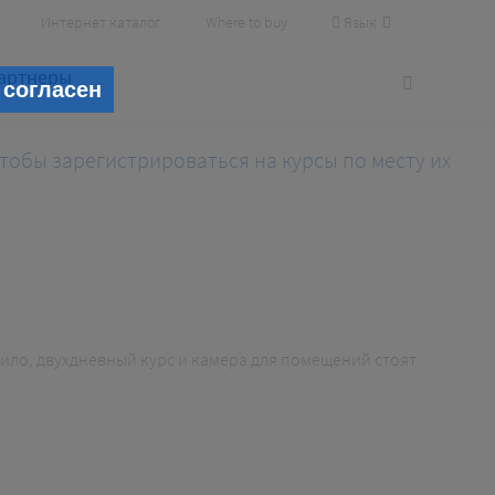
Язык
Интернет каталог
Where to buy
артнеры
 согласен
тобы зарегистрироваться на курсы по месту их
вило, двухдневный курс и камера для помещений стоят