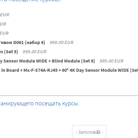
 EUR
EUR
 EUR
тивом D061 (набор 4)
999.00 EUR
ys (Set 5)
999.00 EUR
ay Sensor Module WIDE + Blind Module (Set 6)
999.00 EUR
e in Board + Mx-F-S74A-RJ45 + 60° 4K Day Sensor Module WIDE (Se
планирующего посещать курсы.
Заглавие