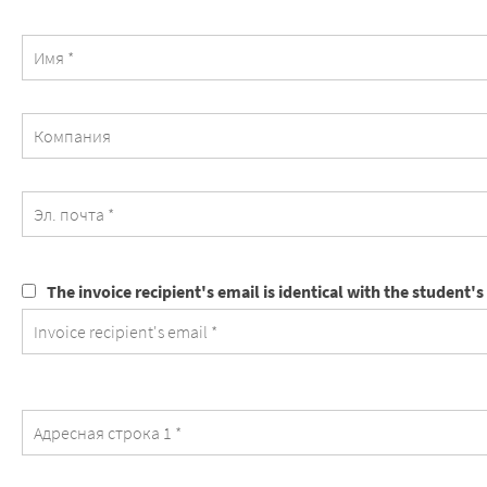
Компания
The
The invoice recipient's email is identical with the student's
invoice
recipient's
email
is
identical
with
the
student's
email.