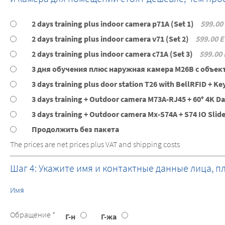
2 days training plus indoor camera p71A (Set 1)
599.00
2 days training plus indoor camera v71 (Set 2)
599.00 
2 days training plus indoor camera c71A (Set 3)
599.00
3 дня обучения плюс наружная камера M26B с объек
3 days training plus door station T26 with BellRFID + Ke
3 days training + Outdoor camera M73A-RJ45 + 60° 4K D
3 days training + Outdoor camera Mx-S74A + S74 IO Slid
Продолжить без пакета
The prices are net prices plus VAT and shipping costs
Шаг 4: Укажите имя и контактные данные лица, 
Имя
Обращение *
Г-н
Г-жа