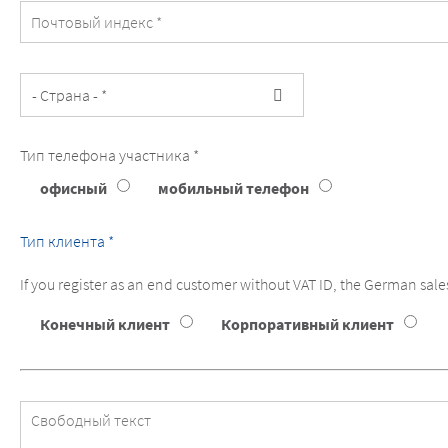
Тип телефона участника *
Тип
офисный
мобильный телефон
телефона
участника
Тип клиента *
If you register as an end customer without VAT ID, the German sale
Тип
Конечный клиент
Корпоративный клиент
клиента
Свободный
текст