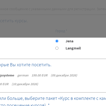
онное сообщение с указанными данными для регистрации. Зате
осетить курсы.
Город *
Jena
Langmeil
орые Вы хотите посетить.
ngssysteme
german
199.00 EUR
09 декабря 2026
00 EUR
10 декабря 2026
 или больше, выберите пакет «Курс в комплекте с к
то посещение курсов). *