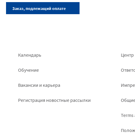
Footer
Foo
Календарь
Центр 
left
rig
Обучение
Ответс
Вакансии и карьера
Импре
Pегистрация новостные рассылки
Общие
Terms 
Полож