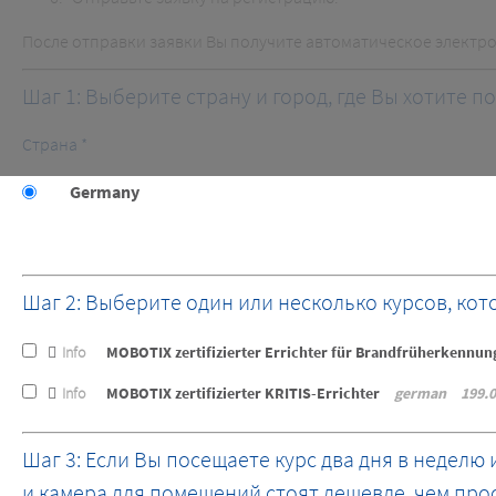
После отправки заявки Вы получите автоматическое электр
Шаг 1: Выберите страну и город, где Вы хотите п
Страна *
Germany
Шаг 2: Выберите один или несколько курсов, кот
Info
MOBOTIX zertifizierter Errichter für Brandfrüherkennu
Info
MOBOTIX zertifizierter KRITIS-Errichter
german
199.
bundle
Шаг 3: Если Вы посещаете курс два дня в неделю
и камера для помещений стоят дешевле, чем прос