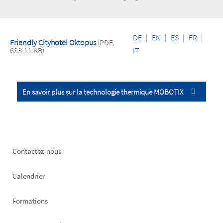
DE
|
EN
|
ES
|
FR
|
Friendly Cityhotel Oktopus
(PDF,
633.11 KB)
IT
En savoir plus sur la technologie thermique MOBOTIX
Footer
Contactez-nous
left
Calendrier
Formations