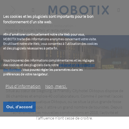
Skip
to
main
content
Les cookies et les plugiciels sont importants pour le bon
fonctionnement d'un site web.
Breadcrumb
Home
Solutions
Hôtels et restauration
Histoire de succès hôtels et restauration
Afin d'améliorer continuellement notre site Web pour vous,
MOBOTIX traite des informations anonymes concernant votre visite.
En utilisant notre site Web, vous consentez à l'utilisation des cookies
et des plugiciels nécessaires à cette fin.
Vous trouverez des informations complémentaires et les réglages
des cookies et des plugiciels dans notre
déclaration de protection
des données
. Vous pouvez régler les paramètres dans les
préférences de votre navigateur.
Plus d‘information
Non, merci.
Situé au cœur de Siegburg, le Friendly Cityhotel Oktopus dispose de
86 chambres et emploie 40 collaborateurs. Comme il permet l’accès
Friendly Cityhotel Oktopus, DE
direct au parc aquatique Oktopus, où se situe la plus grande fosse
de plongée d’Europe, il attire un grand nombre de touristes. Depuis
Oui, d'accord
Une gestion de crise flexible
l’achèvement des nouvelles constructions en 2018, l’activité et
l’affluence n’ont cessé de croître.
Friendly Cityhotel Oktopus, DE