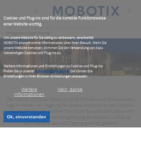
Skip
to
main
content
Cookies und Plug-ins sind für die korrekte Funktionsweise
einer Website wichtig.
Breadcrumb
Home
Branchenlösungen
Hotels & Gastronomie
Erfolgsstory Gastronomie
Um unsere Website für Sie stetig zu verbessern, verarbeitet
MOBOTIX anonymisierte Informationen über Ihren Besuch. Wenn Sie
unsere Website benutzen, stimmen Sie der Verwendung von dazu
notwendigen Cookies und Plug-ins zu.
Weitere Informationen und Einstellungen zu Cookies und Plug-ins
finden Sie in unserer
Datenschutzerklärung
. Sie können die
Einstellungen in Ihren Browser-Einstellungen anpassen.
Weitere
Nein, danke
Informationen
Das Friendly Cityhotel Oktopus, mit 86 Zimmern und 40 Mitarbeiten,
Friendly Cityhotel Oktopus, DE
liegt im Herzen von Siegburg.Der direkte Anschluss an den Oktopus-
Wasserpark mit dem größten Tauchturm Europas zieht zahlreiche
Urlaubsgäste an. Seit der Fertigstellung des Neubaus in 2018, ist
Ok, einverstanden
Sprung ins kalte Wasser gelingt mit flexiblem
auch das Business- und Tagungsgeschäft gestärkt
Krisenkonzept
Friendly Cityhotel Oktopus, DE