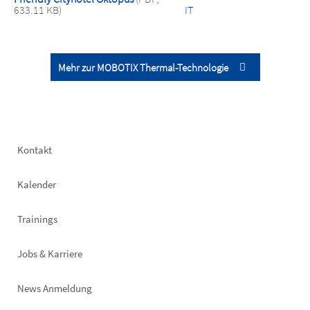
633.11 KB)
IT
Mehr zur MOBOTIX Thermal-Technologie
Footer
Kontakt
left
Kalender
Trainings
Jobs & Karriere
News Anmeldung