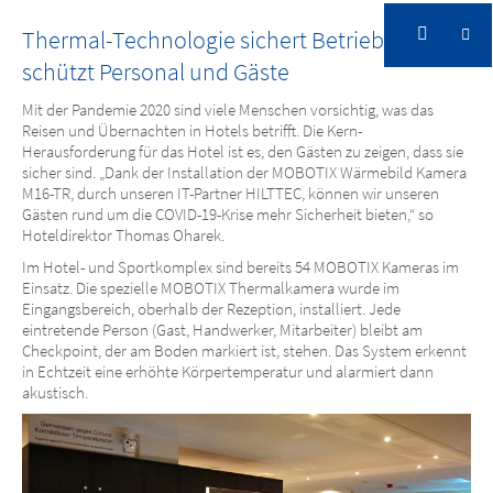
Sprung ins kalte Wasser gelingt mit flexiblem
Thermal-Technologie sichert Betrieb und
Krisenkonzept
schützt Personal und Gäste
Mit der Pandemie 2020 sind viele Menschen vorsichtig, was das
Reisen und Übernachten in Hotels betrifft. Die Kern-
Herausforderung für das Hotel ist es, den Gästen zu zeigen, dass sie
sicher sind. „Dank der Installation der MOBOTIX Wärmebild Kamera
M16-TR, durch unseren IT-Partner HILTTEC, können wir unseren
Gästen rund um die COVID-19-Krise mehr Sicherheit bieten,“ so
Hoteldirektor Thomas Oharek.
Im Hotel- und Sportkomplex sind bereits 54 MOBOTIX Kameras im
Einsatz. Die spezielle MOBOTIX Thermalkamera wurde im
Eingangsbereich, oberhalb der Rezeption, installiert. Jede
eintretende Person (Gast, Handwerker, Mitarbeiter) bleibt am
Checkpoint, der am Boden markiert ist, stehen. Das System erkennt
in Echtzeit eine erhöhte Körpertemperatur und alarmiert dann
akustisch.