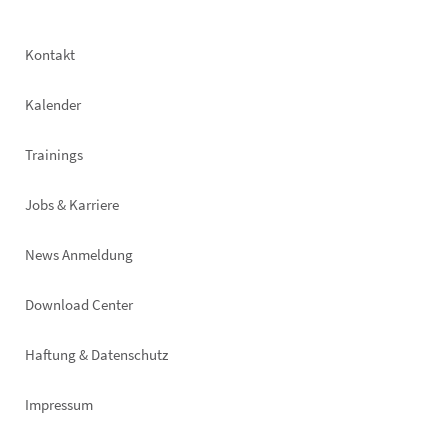
Footer
Kontakt
left
Kalender
Trainings
Jobs & Karriere
News Anmeldung
Footer
Download Center
right
Haftung & Datenschutz
Impressum