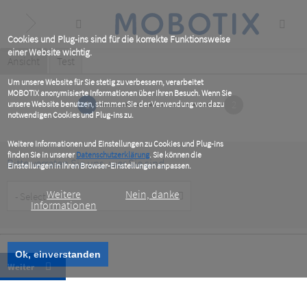
Skip
to
main
content
Cookies und Plug-ins sind für die korrekte Funktionsweise
einer Website wichtig.
Primary
Ansicht
(active
Test
tab)
tabs
Um unsere Website für Sie stetig zu verbessern, verarbeitet
MOBOTIX anonymisierte Informationen über Ihren Besuch. Wenn Sie
1
2
unsere Website benutzen, stimmen Sie der Verwendung von dazu
notwendigen Cookies und Plug-ins zu.
Weitere Informationen und Einstellungen zu Cookies und Plug-ins
finden Sie in unserer
Datenschutzerklärung
. Sie können die
Bitte verraten Sie uns, wer Sie sind
Einstellungen in Ihren Browser-Einstellungen anpassen.
Customer
Weitere
Nein, danke
Type
Informationen
Ok, einverstanden