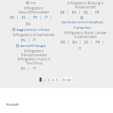
Erfolgsstory Bildung &
AVIS
Wissenschaft
Erfolgsstory
Gesundheitswesen
DE
|
EN
|
ES
|
FR
DE
|
ES
|
FR
|
IT
|
Das Ministerium für Wirtschaft und
EN
Finanzen Rom
Baggio-Schmuck in Rovato
Erfolgsstory Bund, Länder
Erfolgsstory Einzelhandel
& Gemeinden
EN
|
IT
DE
|
EN
|
ES
|
FR
|
Bahnhof RFI Bologna
IT
Erfolgsstory
Transportwesen
Erfolgsstory Kultur &
Tourismus
EN
|
IT
Current
1
Seite
2
Seite
3
Seite
4
Seite
5
Next
›
Last
Ende »
Pagination
page
page
page
Footer
Kontakt
left