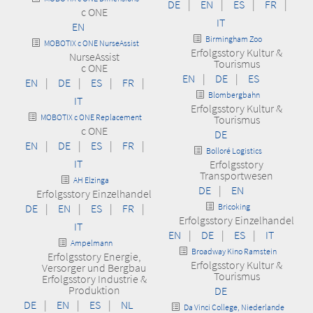
DE
|
EN
|
ES
|
FR
|
c ONE
IT
EN
Birmingham Zoo
MOBOTIX c ONE NurseAssist
Erfolgsstory Kultur &
NurseAssist
Tourismus
c ONE
EN
|
DE
|
ES
EN
|
DE
|
ES
|
FR
|
Blombergbahn
IT
Erfolgsstory Kultur &
MOBOTIX c ONE Replacement
Tourismus
c ONE
DE
EN
|
DE
|
ES
|
FR
|
Bolloré Logistics
IT
Erfolgsstory
Transportwesen
AH Elzinga
DE
|
EN
Erfolgsstory Einzelhandel
DE
|
EN
|
ES
|
FR
|
Bricoking
Erfolgsstory Einzelhandel
IT
EN
|
DE
|
ES
|
IT
Ampelmann
Broadway Kino Ramstein
Erfolgsstory Energie,
Erfolgsstory Kultur &
Versorger und Bergbau
Tourismus
Erfolgsstory Industrie &
Produktion
DE
DE
|
EN
|
ES
|
NL
Da Vinci College, Niederlande