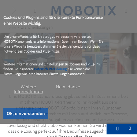
Skip
to
main
content
Cookies und Plug-ins sind für die korrekte Funktionsweise
einer Website wichtig.
Breadcrumb
Home
Branchenlösungen
Um unsere Website für Sie stetig zu verbessern, verarbeitet
MOBOTIX anonymisierte Informationen über Ihren Besuch. Wenn Sie
unsere Website benutzen, stimmen Sie der Verwendung von dazu
notwendigen Cookies und Plug-ins zu.
Weitere Informationen und Einstellungen zu Cookies und Plug-ins
finden Sie in unserer
Datenschutzerklärung
. Sie können die
Einstellungen in Ihren Browser-Einstellungen anpassen.
Weitere
Nein, danke
Informationen
Eine MOBOTIX-Standardlösung gibt es nicht. In Zusammenarbeit
mit Ihrem MOBOTIX-Partner wird Ihr Projekt aus dem
umfangreichen MOBOTIX-Portfolio nach Ihren Wünschen
konfiguriert. Wir besprechen mit Ihnen ausführlich Ihre Prozesse,
Ok, einverstanden
Erfolgsstories
um die relevanten Aufgaben zu definieren und wie wir diese
zuverlässig und effektiv überwachen können. So wird sichergestellt,
dass die Lösung perfekt auf Ihre Bedürfnisse zugeschnitten ist und
In der Praxis bewährt
keine Wünsche offen lässt.