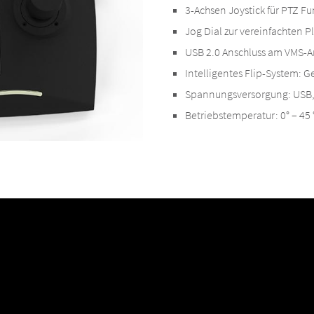
3-Achsen Joystick für PTZ F
Jog Dial zur vereinfachten 
USB 2.0 Anschluss am VMS-A
Intelligentes Flip-System: G
Spannungsversorgung: USB,
Betriebstemperatur: 0° – 45 °