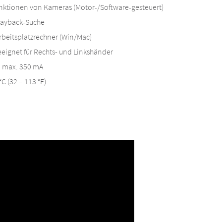
unktionen von Kameras (Motor-/Software-gesteuert)
Playback-Suche
rbeitsplatzrechner (Win/Mac)
eeignet für Rechts- und Linkshänder
 max. 350 mA
C (32 – 113 °F)