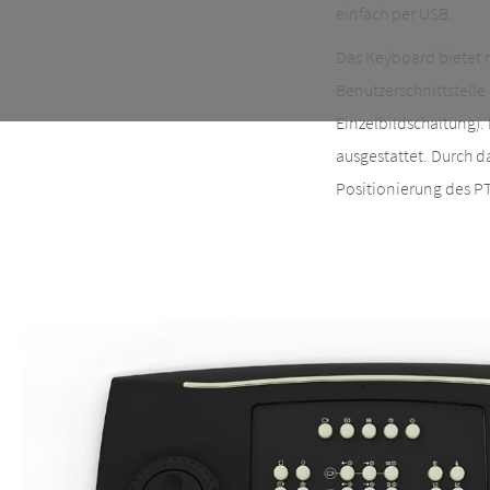
einfach per USB.
Das Keyboard bietet 
Benutzerschnittstelle
Einzelbildschaltung).
ausgestattet. Durch da
Positionierung des PT