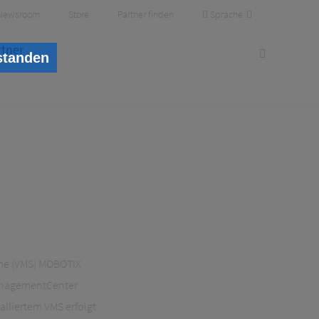
Sprache
Newsroom
Store
Partner finden
rtner
standen
me (VMS) MOBOTIX
ManagementCenter
alliertem VMS erfolgt