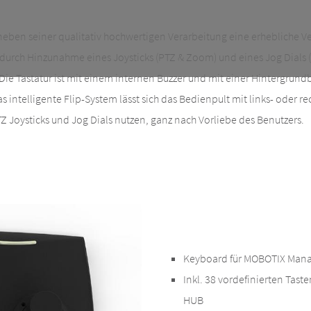
neben seiner qualitativ hochwertigen Verarbeitung eine erhebliche V
 durch Hinzunahme eines Joysticks (PTZ & Zoom) und eines Jog Dials 
 Die Tastatur ist mit einem internen Buzzer und mit einer Hintergrun
s intelligente Flip-System lässt sich das Bedienpult mit links- oder re
Z Joysticks und Jog Dials nutzen, ganz nach Vorliebe des Benutzers.
Keyboard
für MOBOTIX Mana
Inkl. 38 vordefinierten Tast
HUB