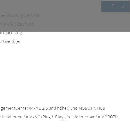
ereinfachung der VMS-
(Vor-/Rücklauf und
dbeleuchtung
chtsseitiger
gementCenter (MxMC 2.6 und höher) und MOBOTIX HUB
enfunktionen für MxMC (Plug & Play), frei definierbar für MOBOTIX