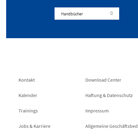
Handbücher
Footer
Footer
Kontakt
Download Center
left
right
Kalender
Haftung & Datenschutz
Trainings
Impressum
Jobs & Karriere
Allgemeine Geschäftsbe