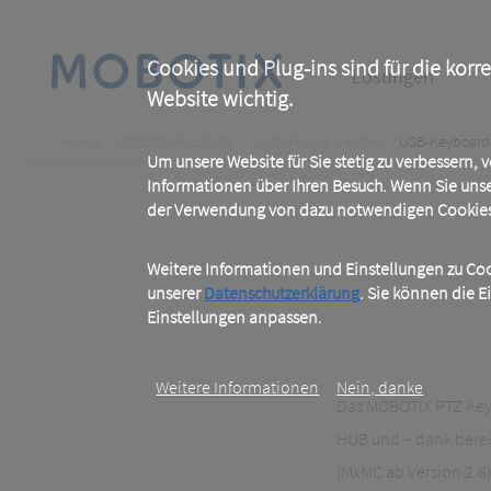
Skip
to
main
Main
content
Cookies und Plug-ins sind für die korr
Lösungen
Website wichtig.
navigation
Breadcrumb
Home
MOBOTIX Produkte
Systemkomponenten
USB-Keyboard
Um unsere Website für Sie stetig zu verbessern,
Informationen über Ihren Besuch. Wenn Sie uns
der Verwendung von dazu notwendigen Cookies 
Weitere Informationen und Einstellungen zu Cook
unserer
Datenschutzerklärung
. Sie können die E
Einstellungen anpassen.
Weitere Informationen
Nein, danke
Das MOBOTIX PTZ Key
HUB und – dank bere
(MxMC ab Version 2.6)