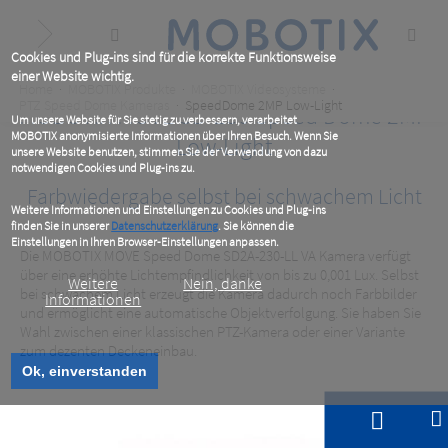
Skip
to
main
content
Cookies und Plug-ins sind für die korrekte Funktionsweise
einer Website wichtig.
Breadcrumb
Home
MOBOTIX Produkte
MOBOTIX Videosysteme
PTZ Speed Dome Kameras
SpeedDome 2MP Low-Light
MOBOTIX MOVE SD-230 Speed Dome 2MP
Um unsere Website für Sie stetig zu verbessern, verarbeitet
MOBOTIX anonymisierte Informationen über Ihren Besuch. Wenn Sie
Low-Light
unsere Website benutzen, stimmen Sie der Verwendung von dazu
notwendigen Cookies und Plug-ins zu.
Farbwiedergabe selbst bei schwachem Licht
Weitere Informationen und Einstellungen zu Cookies und Plug-ins
finden Sie in unserer
Datenschutzerklärung
. Sie können die
Einstellungen in Ihren Browser-Einstellungen anpassen.
Die MOBOTIX MOVE Speed Dome SD2A-230-LL VA Kamera verfügt
über eine erhöhte Lichtempfindlichkeit von bis zu 0,001 Lux. Selbst
Weitere
Nein, danke
bei schwachem Licht erzeugt die Kamera dadurch noch Farbbilder
Informationen
und ermöglicht eine automatische Objektverfolgung. Sie haben Sie
Wahl zwischen einer klassischen PTZ-Kamera oder einer Variante
zum dezenten Deckeneinbau.
Ok, einverstanden