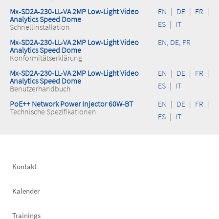
Mx-SD2A-230-LL-VA 2MP Low-Light Video
EN
|
DE
|
FR
|
Analytics Speed Dome
ES
|
IT
Schnellinstallation
Mx-SD2A-230-LL-VA 2MP Low-Light Video
EN, DE, FR
Analytics Speed Dome
Konformitätserklärung
Mx-SD2A-230-LL-VA 2MP Low-Light Video
EN
|
DE
|
FR
|
Analytics Speed Dome
ES
|
IT
Benutzerhandbuch
PoE++ Network Power Injector 60W-BT
EN
|
DE
|
FR
|
Technische Spezifikationen
ES
|
IT
Footer
Kontakt
left
Kalender
Trainings