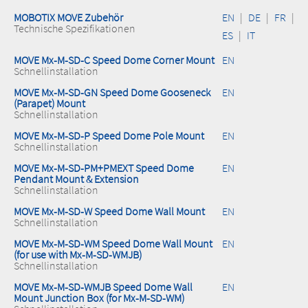
MOBOTIX MOVE Zubehör
EN
|
DE
|
FR
|
Technische Spezifikationen
ES
|
IT
MOVE Mx-M-SD-C Speed Dome Corner Mount
EN
Schnellinstallation
MOVE Mx-M-SD-GN Speed Dome Gooseneck
EN
(Parapet) Mount
Schnellinstallation
MOVE Mx-M-SD-P Speed Dome Pole Mount
EN
Schnellinstallation
MOVE Mx-M-SD-PM+PMEXT Speed Dome
EN
Pendant Mount & Extension
Schnellinstallation
MOVE Mx-M-SD-W Speed Dome Wall Mount
EN
Schnellinstallation
MOVE Mx-M-SD-WM Speed Dome Wall Mount
EN
(for use with Mx-M-SD-WMJB)
Schnellinstallation
MOVE Mx-M-SD-WMJB Speed Dome Wall
EN
Mount Junction Box (for Mx-M-SD-WM)