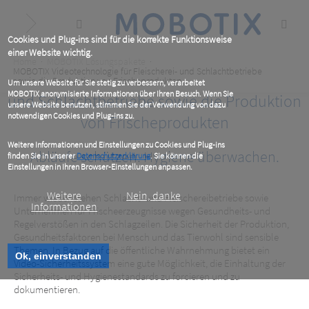
Skip
to
main
content
Cookies und Plug-ins sind für die korrekte Funktionsweise
einer Website wichtig.
Breadcrumb
Home
MOBOTIX Lösungspakete
MOBOTIX Videotechnologie für Fleischerei- und Schlachtbetriebe
MOBOTIX Videotechnologie für Fleischerei-
sowie die Produktion von Frischeprodukten
Um unsere Website für Sie stetig zu verbessern, verarbeitet
MOBOTIX anonymisierte Informationen über Ihren Besuch. Wenn Sie
und Schlachtbetriebe sowie die Produktion
unsere Website benutzen, stimmen Sie der Verwendung von dazu
notwendigen Cookies und Plug-ins zu.
von Frischeprodukten
Weitere Informationen und Einstellungen zu Cookies und Plug-ins
Abläufe schützen. Hygiene überwachen.
finden Sie in unserer
Datenschutzerklärung
. Sie können die
Einstellungen in Ihren Browser-Einstellungen anpassen.
Weitere
Nein, danke
Immer wieder stehen Schlacht- und Fleischereibetriebe sowie
Informationen
Unternehmen für Frischeerzeugnisse wegen Gesundheits- und
Regelverstößen in den Schlagzeilen. Die Sicherheit der Produktion,
Gesundheitsfaktoren bei Mensch und das Tierwohl sind sensible
Themen. In Bezug auf die öffentliche Wahrnehmung bietet ein
Ok, einverstanden
Video-Sicherheitssystem eine gute Möglichkeit, die Einhaltung der
Sicherheits- und Hygienestandards zu forcieren und zu
dokumentieren.