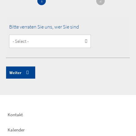
1
2
Bitte verraten Sie uns, wer Sie sind
Customer
Type
Footer
Kontakt
left
Kalender