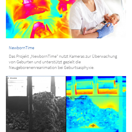
NewbornTime
Das Projekt „NewbornTime” nutzt Kameras zur Überwachung
von Geburten und unterstützt gezielt die
Neugeborenenreanimation bei Geburtsasphyxie.