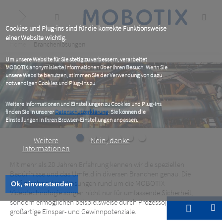
Skip
to
main
content
Cookies und Plug-ins sind für die korrekte Funktionsweise
einer Website wichtig.
Breadcrumb
Home
Branchenlösungen
Um unsere Website für Sie stetig zu verbessern, verarbeitet
MOBOTIX anonymisierte Informationen über Ihren Besuch. Wenn Sie
unsere Website benutzen, stimmen Sie der Verwendung von dazu
notwendigen Cookies und Plug-ins zu.
Weitere Informationen und Einstellungen zu Cookies und Plug-ins
finden Sie in unserer
Datenschutzerklärung
. Sie können die
Einstellungen in Ihren Browser-Einstellungen anpassen.
Weitere
Nein, danke
Informationen
Mit mehr als 20 Jahren Erfahrung kennen wir die speziellen
Bedürfnisse und das Umfeld in diversen Branchen genau. Die
maßgeschneiderte Lösungen rund um die MOBOTIX
Ok, einverstanden
Videotechnologie sorgen nicht nur für umfassende Sicherheit,
sondern ermöglichen beispielsweise durch Prozessoptimierungen
großartige Einspar- und Gewinnpotenziale.