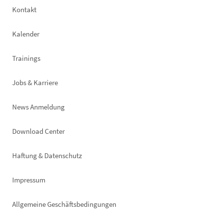
Footer
Kontakt
left
Kalender
Trainings
Jobs & Karriere
News Anmeldung
Footer
Download Center
right
Haftung & Datenschutz
Impressum
Allgemeine Geschäftsbedingungen