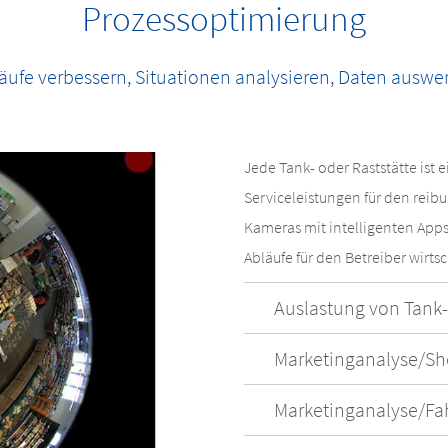
Prozessoptimierung
äufe verbessern, Situationen analysieren, Daten auswe
Jede Tank- oder Raststätte ist 
Serviceleistungen für den reib
Kameras mit intelligenten Apps 
Abläufe für den Betreiber wirts
Auslastung von Tank-
Marketinganalyse/S
Marketinganalyse/Fa