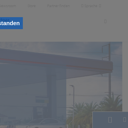
Sprache
Newsroom
Store
Partner finden
rtner
standen
gen
enzial steigern