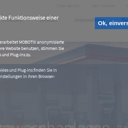
Header
Cyber Security
Jobs & Karriere
Meta
ekte Funktionsweise einer
Produkte
Services
Unternehmen
Pa
Ok, einver
 verarbeitet MOBOTIX anonymisierte
ere Website benutzen, stimmen Sie
und Plug-ins zu.
ies und Plug-ins finden Sie in
instellungen in Ihren Browser-
n & Autowaschanla
ozesse verbessern und Ertragspot
Autowaschanlagen