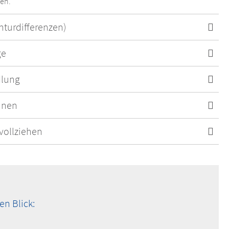
en.
nturdifferenzen)
ge
dlung
nnen
vollziehen
n Blick: