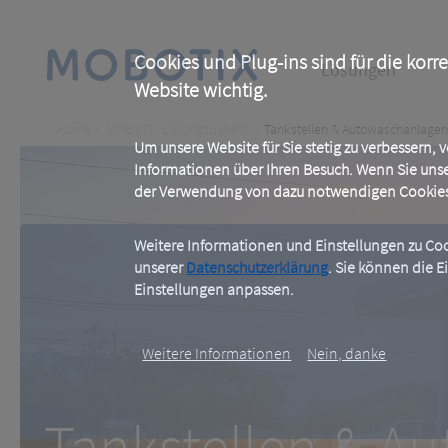
Skip
to
main
Main
content
Cookies und Plug-ins sind für die korr
Lösungen
Website wichtig.
navigation
Breadcrumb
Home
MOBOTIX Lösungspakete
Tankstellen & Autowaschanlagen
Um unsere Website für Sie stetig zu verbessern,
Informationen über Ihren Besuch. Wenn Sie uns
der Verwendung von dazu notwendigen Cookies 
Weitere Informationen und Einstellungen zu Cook
unserer
Datenschutzerklärung
. Sie können die E
Tankstelle
Einstellungen anpassen.
Weitere Informationen
Nein, danke
Sicherheit gewährleisten, Pr
Tankstellen & 