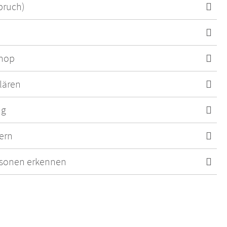
bruch)
Shop
lären
ng
ern
sonen erkennen