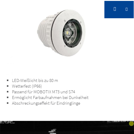
LED-Weißlicht bis zu 80 m
Wetterfest (IP66)
Passend für MOBOTIX M73 und S74
Ermöglicht Farbaufnahmen bei Dunkelheit
Abschreckungseffekt für Eindringlinge