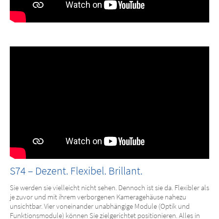
S74 – Dezent. Flexibel. Brillant.
Sie werden sie vielleicht nicht sehen. Dennoch ist sie da. Flexibler als
je zuvor und mit ihrem verborgenen Kameragehäuse nahezu
unsichtbar. Vier voneinander unabhängige Module (Optik und
Funktionsmodule) können Sie zielgerichtet positionieren. Alles in