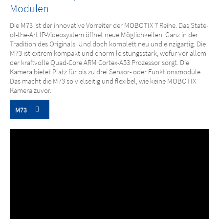
Modulen
Die M73 ist der innovative Vorreiter der MOBOTIX 7 Reihe. Das State-
of-the-Art IP-Videosystem öffnet neue Möglichkeiten. Ganz in der
Tradition des Originals. Und doch komplett neu und einzigartig. Die
M73 ist extrem kompakt und enorm leistungsstark, wofür vor allem
der kraftvolle Quad-Core ARM Cortex-A53 Prozessor sorgt. Die
Kamera bietet Platz für bis zu drei Sensor- oder Funktionsmodule.
Das macht die M73 so vielseitig und flexibel, wie keine MOBOTIX
Kamera zuvor.
M73