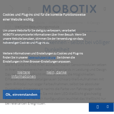
Skip
to
main
content
Cookies und Plug-ins sind für die korrekte Funktionsweise
einer Website wichtig.
Breadcrumb
Home
MOBOTIX Produkte
MOBOTIX Videosysteme
M-Design
M73
Weißlicht-Beleuchtungsmodule
Weißlicht-Beleuchtungsmodule
Um unsere Website für Sie stetig zu verbessern, verarbeitet
MOBOTIX anonymisierte Informationen über Ihren Besuch. Wenn Sie
unsere Website benutzen, stimmen Sie der Verwendung von dazu
Farbe und Details erkennen - selbst bei völliger
notwendigen Cookies und Plug-ins zu.
Dunkelheit
Weitere Informationen und Einstellungen zu Cookies und Plug-ins
finden Sie in unserer
Datenschutzerklärung
. Sie können die
Einstellungen in Ihren Browser-Einstellungen anpassen.
Die M73 und S74 mit ihren austauschbaren Sensormodulen setzen
in ihren Einsatzbereichen bereits Standards in Leistung und Design.
Weitere
Nein, danke
Das neue LED-Weißlicht-Modul erweitert die Möglichkeiten.
Informationen
Erhalten Sie neben detailgenauen Schwarz-Weiß-Aufnahmen mit
dem IR-Modul nun sogar Farbaufnahmen, selbst bei absoluter
Dunkelheit. Erkennen sie nachts die Farbe von Fahrzeugen oder
Kleidung und schrecken Sie mit dem LED-Weißlicht gleichzeitig
Ok, einverstanden
Eindringlinge ab. Je nach Konfiguration leuchtet das Weißlicht nur
bei relevanten Ereignissen.