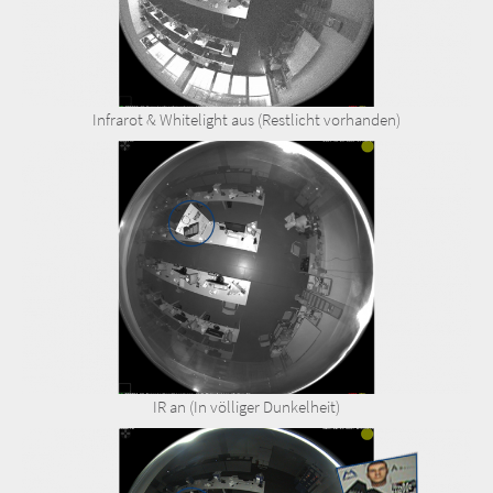
Infrarot & Whitelight aus (Restlicht vorhanden)
IR an (In völliger Dunkelheit)