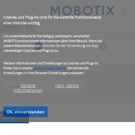
Skip
to
main
content
Cookies und Plug-ins sind für die korrekte Funktionsweise
einer Website wichtig.
Primary
Ansicht
(active
Test
tab)
tabs
Um unsere Website für Sie stetig zu verbessern, verarbeitet
MOBOTIX anonymisierte Informationen über Ihren Besuch. Wenn Sie
1
2
unsere Website benutzen, stimmen Sie der Verwendung von dazu
notwendigen Cookies und Plug-ins zu.
Weitere Informationen und Einstellungen zu Cookies und Plug-ins
finden Sie in unserer
Datenschutzerklärung
. Sie können die
Bitte verraten Sie uns, wer Sie sind
Einstellungen in Ihren Browser-Einstellungen anpassen.
Customer
Weitere
Nein, danke
Type
Informationen
Ok, einverstanden