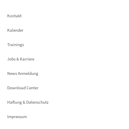
Footer
Kontakt
left
Kalender
Trainings
Jobs & Karriere
News Anmeldung
Footer
Download Center
right
Haftung & Datenschutz
Impressum