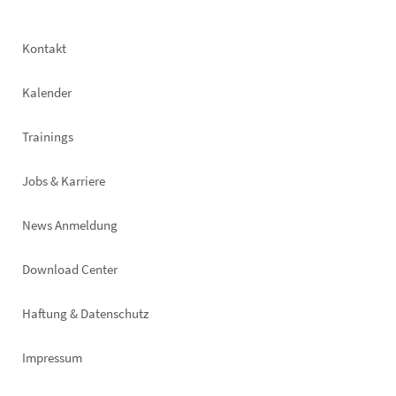
Footer
Kontakt
left
Kalender
Trainings
Jobs & Karriere
News Anmeldung
Footer
Download Center
right
Haftung & Datenschutz
Impressum