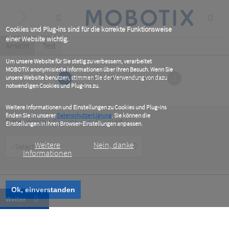
Skip
to
main
content
Cookies und Plug-ins sind für die korrekte Funktionsweise
einer Website wichtig.
Primary
Ansicht
(active
Test
tab)
tabs
Um unsere Website für Sie stetig zu verbessern, verarbeitet
MOBOTIX anonymisierte Informationen über Ihren Besuch. Wenn Sie
1
2
unsere Website benutzen, stimmen Sie der Verwendung von dazu
notwendigen Cookies und Plug-ins zu.
Weitere Informationen und Einstellungen zu Cookies und Plug-ins
finden Sie in unserer
Datenschutzerklärung
. Sie können die
Bitte verraten Sie uns, wer Sie sind
Einstellungen in Ihren Browser-Einstellungen anpassen.
Customer
Weitere
Nein, danke
Type
Informationen
Ok, einverstanden