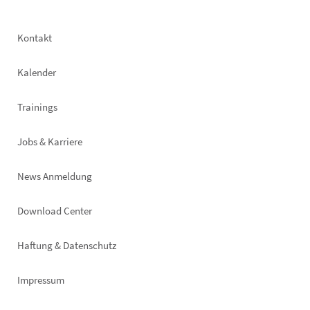
Footer
Kontakt
left
Kalender
Trainings
Jobs & Karriere
News Anmeldung
Footer
Download Center
right
Haftung & Datenschutz
Impressum