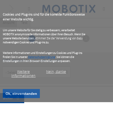
Skip
to
main
content
Cookies und Plug-ins sind für die korrekte Funktionsweise
einer Website wichtig.
Primary
Ansicht
(active
Test
tab)
tabs
Um unsere Website für Sie stetig zu verbessern, verarbeitet
MOBOTIX anonymisierte Informationen über Ihren Besuch. Wenn Sie
1
2
unsere Website benutzen, stimmen Sie der Verwendung von dazu
notwendigen Cookies und Plug-ins zu.
Weitere Informationen und Einstellungen zu Cookies und Plug-ins
finden Sie in unserer
Datenschutzerklärung
. Sie können die
Bitte verraten Sie uns, wer Sie sind
Einstellungen in Ihren Browser-Einstellungen anpassen.
Customer
Weitere
Nein, danke
Type
Informationen
Ok, einverstanden