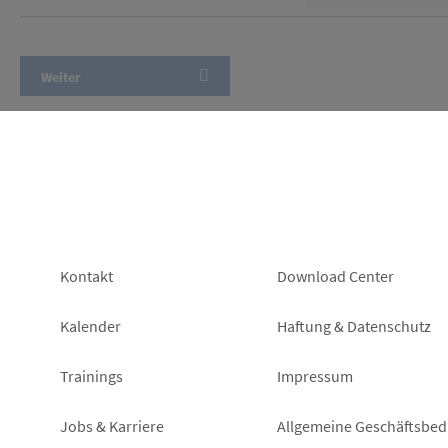
Footer
Footer
Kontakt
Download Center
left
right
Kalender
Haftung & Datenschutz
Trainings
Impressum
Jobs & Karriere
Allgemeine Geschäftsbe