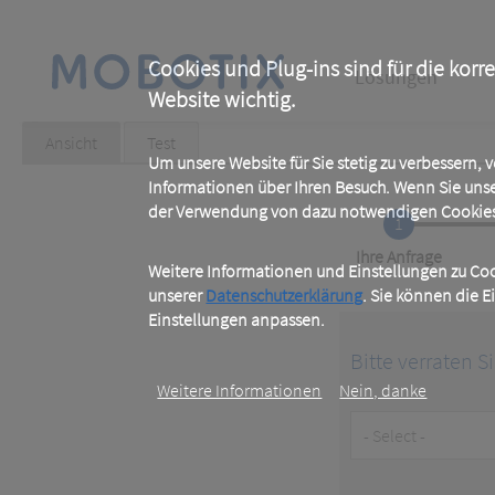
Skip
to
main
Main
content
Cookies und Plug-ins sind für die korr
Lösungen
Website wichtig.
navigation
Primary
Ansicht
(active
Test
tab)
Um unsere Website für Sie stetig zu verbessern,
tabs
Informationen über Ihren Besuch. Wenn Sie uns
der Verwendung von dazu notwendigen Cookies 
1
Current
Ihre Anfrage
Weitere Informationen und Einstellungen zu Cook
unserer
Datenschutzerklärung
. Sie können die E
Einstellungen anpassen.
Bitte verraten S
Weitere Informationen
Nein, danke
Customer
Type