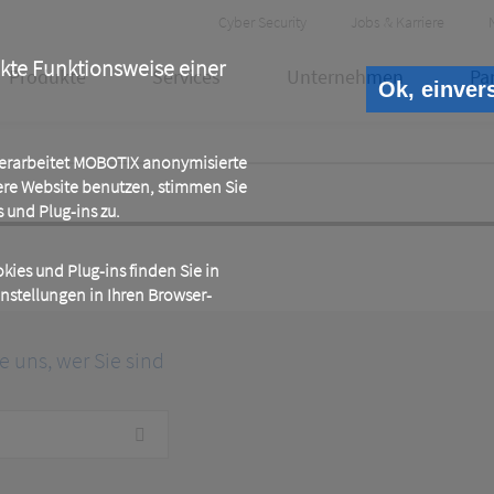
Header
Cyber Security
Jobs & Karriere
Meta
ekte Funktionsweise einer
Produkte
Services
Unternehmen
Pa
Ok, einver
 verarbeitet MOBOTIX anonymisierte
ere Website benutzen, stimmen Sie
und Plug-ins zu.
ies und Plug-ins finden Sie in
instellungen in Ihren Browser-
ie uns, wer Sie sind