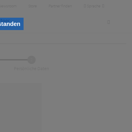
Sprache
Newsroom
Store
Partner finden
rtner
standen
2
Persönliche Daten