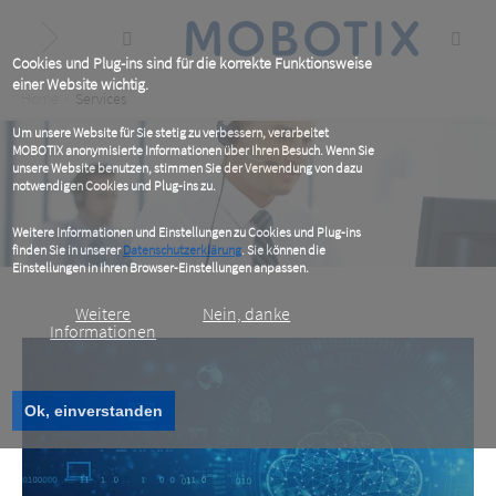
Skip
to
main
content
Cookies und Plug-ins sind für die korrekte Funktionsweise
einer Website wichtig.
Breadcrumb
Home
Services
Um unsere Website für Sie stetig zu verbessern, verarbeitet
MOBOTIX anonymisierte Informationen über Ihren Besuch. Wenn Sie
unsere Website benutzen, stimmen Sie der Verwendung von dazu
notwendigen Cookies und Plug-ins zu.
Weitere Informationen und Einstellungen zu Cookies und Plug-ins
finden Sie in unserer
Datenschutzerklärung
. Sie können die
Einstellungen in Ihren Browser-Einstellungen anpassen.
Weitere
Nein, danke
Informationen
Ok, einverstanden
MOBOTIX Services