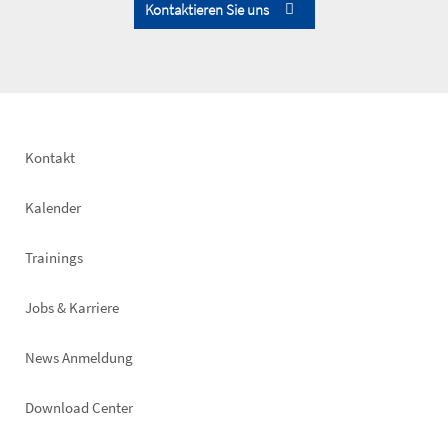
Kontaktieren Sie uns
Footer
Kontakt
left
Kalender
Trainings
Jobs & Karriere
News Anmeldung
Footer
Download Center
right