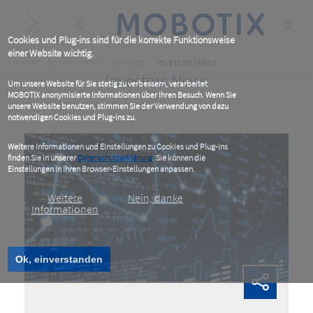
Skip
to
main
content
Cookies und Plug-ins sind für die korrekte Funktionsweise
einer Website wichtig.
Breadcrumb
Home
Unternehmen
Investors
Investors News
Investors News
Um unsere Website für Sie stetig zu verbessern, verarbeitet
MOBOTIX anonymisierte Informationen über Ihren Besuch. Wenn Sie
unsere Website benutzen, stimmen Sie der Verwendung von dazu
notwendigen Cookies und Plug-ins zu.
Weitere Informationen und Einstellungen zu Cookies und Plug-ins
finden Sie in unserer
Datenschutzerklärung
. Sie können die
Einstellungen in Ihren Browser-Einstellungen anpassen.
Weitere
Nein, danke
Informationen
Ok, einverstanden