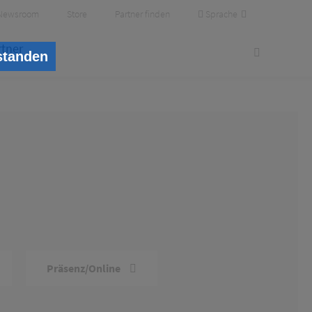
Sprache
Newsroom
Store
Partner finden
rtner
standen
Präsenz/Online