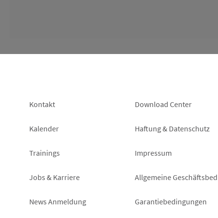
Footer
Footer
Kontakt
Download Center
left
right
Kalender
Haftung & Datenschutz
Trainings
Impressum
Jobs & Karriere
Allgemeine Geschäftsbe
News Anmeldung
Garantiebedingungen