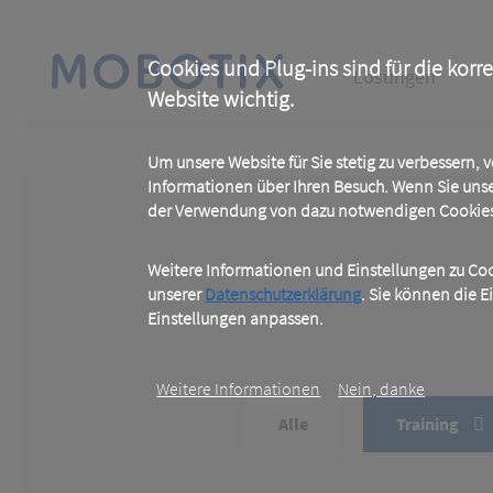
Skip
to
main
Main
content
Cookies und Plug-ins sind für die korr
Lösungen
Website wichtig.
navigation
Um unsere Website für Sie stetig zu verbessern,
Informationen über Ihren Besuch. Wenn Sie uns
der Verwendung von dazu notwendigen Cookies 
Weitere Informationen und Einstellungen zu Cook
unserer
Datenschutzerklärung
. Sie können die E
Einstellungen anpassen.
Weitere Informationen
Nein, danke
Alle
Training