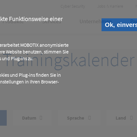
Header
Cyber Security
Jobs & Karriere
Meta
ekte Funktionsweise einer
Produkte
Services
Unternehmen
Pa
Ok, einver
 verarbeitet MOBOTIX anonymisierte
Trainingskalender
ere Website benutzen, stimmen Sie
und Plug-ins zu.
ies und Plug-ins finden Sie in
instellungen in Ihren Browser-
Datum
Sprache
Land