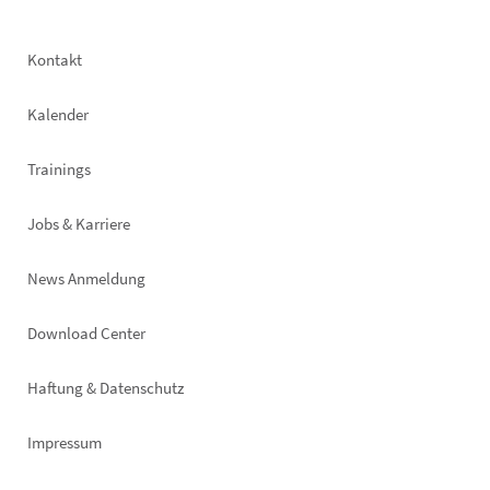
Footer
Kontakt
left
Kalender
Trainings
Jobs & Karriere
News Anmeldung
Footer
Download Center
right
Haftung & Datenschutz
Impressum