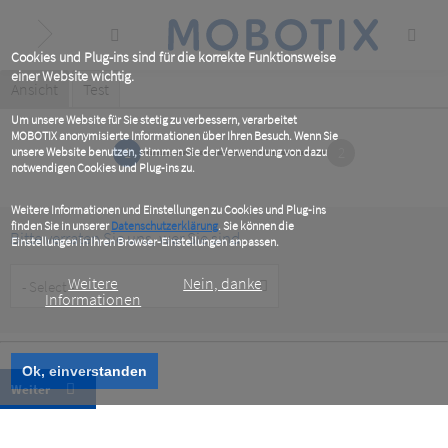
Skip
to
main
content
Cookies und Plug-ins sind für die korrekte Funktionsweise
einer Website wichtig.
Primary
Ansicht
(active
Test
tab)
tabs
Um unsere Website für Sie stetig zu verbessern, verarbeitet
MOBOTIX anonymisierte Informationen über Ihren Besuch. Wenn Sie
1
2
unsere Website benutzen, stimmen Sie der Verwendung von dazu
notwendigen Cookies und Plug-ins zu.
Weitere Informationen und Einstellungen zu Cookies und Plug-ins
finden Sie in unserer
Datenschutzerklärung
. Sie können die
Bitte verraten Sie uns, wer Sie sind
Einstellungen in Ihren Browser-Einstellungen anpassen.
Customer
Weitere
Nein, danke
Type
Informationen
Ok, einverstanden