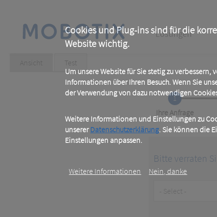
Skip
to
main
Main
content
Cookies und Plug-ins sind für die korr
Lösungen
Website wichtig.
navigation
Primary
Ansicht
(active
Test
tab)
Um unsere Website für Sie stetig zu verbessern,
tabs
Informationen über Ihren Besuch. Wenn Sie uns
der Verwendung von dazu notwendigen Cookies 
1
Current
Ihre Anfrage
Weitere Informationen und Einstellungen zu Cook
unserer
Datenschutzerklärung
. Sie können die E
Einstellungen anpassen.
Bitte verraten S
Weitere Informationen
Nein, danke
Customer
Type