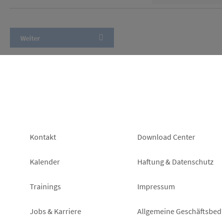
Footer
Footer
Kontakt
Download Center
left
right
Kalender
Haftung & Datenschutz
Trainings
Impressum
Jobs & Karriere
Allgemeine Geschäftsbe