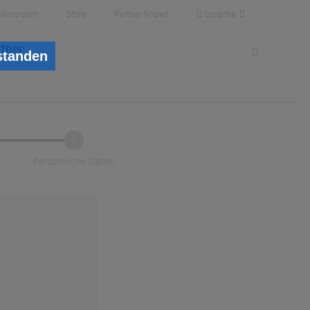
Sprache
Newsroom
Store
Partner finden
rtner
standen
2
Persönliche Daten