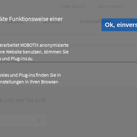
Header
Cyber Security
Jobs & Karriere
Meta
ekte Funktionsweise einer
Produkte
Services
Unternehmen
Pa
Ok, einver
 verarbeitet MOBOTIX anonymisierte
ere Website benutzen, stimmen Sie
und Plug-ins zu.
ies und Plug-ins finden Sie in
instellungen in Ihren Browser-
ie uns, wer Sie sind