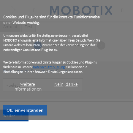
Skip
to
main
content
Cookies und Plug-ins sind für die korrekte Funktionsweise
einer Website wichtig.
Primary
Ansicht
(active
Test
tab)
tabs
Um unsere Website für Sie stetig zu verbessern, verarbeitet
MOBOTIX anonymisierte Informationen über Ihren Besuch. Wenn Sie
1
2
unsere Website benutzen, stimmen Sie der Verwendung von dazu
notwendigen Cookies und Plug-ins zu.
Weitere Informationen und Einstellungen zu Cookies und Plug-ins
finden Sie in unserer
Datenschutzerklärung
. Sie können die
Bitte verraten Sie uns, wer Sie sind
Einstellungen in Ihren Browser-Einstellungen anpassen.
Customer
Weitere
Nein, danke
Type
Informationen
Ok, einverstanden