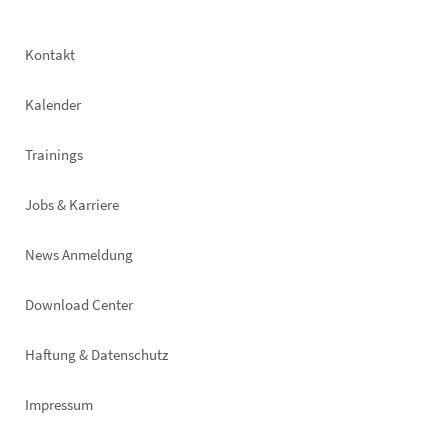
Footer
Kontakt
left
Kalender
Trainings
Jobs & Karriere
News Anmeldung
Footer
Download Center
right
Haftung & Datenschutz
Impressum