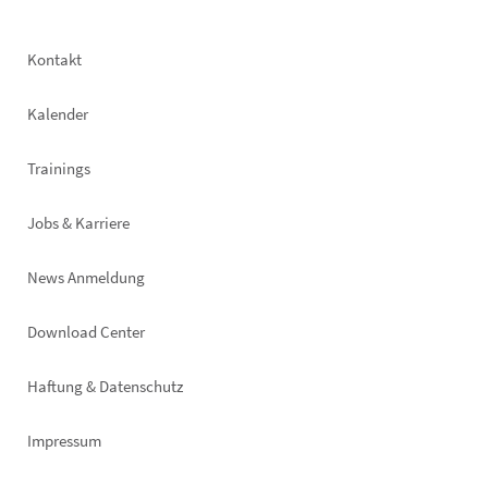
Footer
Kontakt
left
Kalender
Trainings
Jobs & Karriere
News Anmeldung
Footer
Download Center
right
Haftung & Datenschutz
Impressum