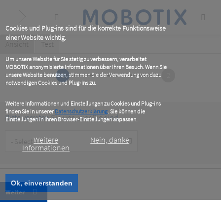
Skip
to
main
content
Cookies und Plug-ins sind für die korrekte Funktionsweise
einer Website wichtig.
Primary
Ansicht
(active
Test
tab)
tabs
Um unsere Website für Sie stetig zu verbessern, verarbeitet
MOBOTIX anonymisierte Informationen über Ihren Besuch. Wenn Sie
1
2
unsere Website benutzen, stimmen Sie der Verwendung von dazu
notwendigen Cookies und Plug-ins zu.
Weitere Informationen und Einstellungen zu Cookies und Plug-ins
finden Sie in unserer
Datenschutzerklärung
. Sie können die
Bitte verraten Sie uns, wer Sie sind
Einstellungen in Ihren Browser-Einstellungen anpassen.
Customer
Weitere
Nein, danke
Type
Informationen
Ok, einverstanden