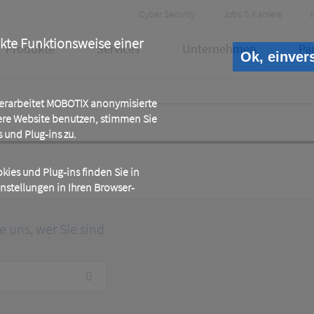
Header
Cyber Security
Jobs & Karriere
Meta
ekte Funktionsweise einer
Produkte
Services
Unternehmen
Pa
Ok, einver
 verarbeitet MOBOTIX anonymisierte
ere Website benutzen, stimmen Sie
und Plug-ins zu.
ies und Plug-ins finden Sie in
instellungen in Ihren Browser-
ie uns, wer Sie sind