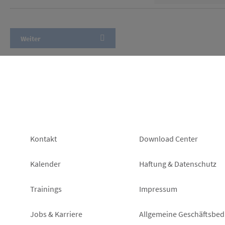
Footer
Footer
Kontakt
Download Center
left
right
Kalender
Haftung & Datenschutz
Trainings
Impressum
Jobs & Karriere
Allgemeine Geschäftsbe