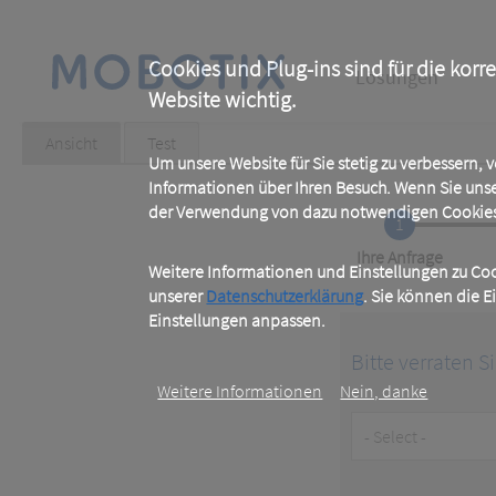
Skip
to
main
Main
content
Cookies und Plug-ins sind für die korr
Lösungen
Website wichtig.
navigation
Primary
Ansicht
(active
Test
tab)
Um unsere Website für Sie stetig zu verbessern,
tabs
Informationen über Ihren Besuch. Wenn Sie uns
der Verwendung von dazu notwendigen Cookies 
1
Current
Ihre Anfrage
Weitere Informationen und Einstellungen zu Cook
unserer
Datenschutzerklärung
. Sie können die E
Einstellungen anpassen.
Bitte verraten S
Weitere Informationen
Nein, danke
Customer
Type