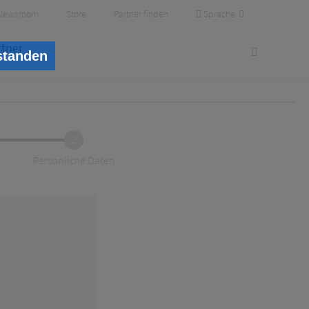
Sprache
Newsroom
Store
Partner finden
rtner
standen
2
Persönliche Daten