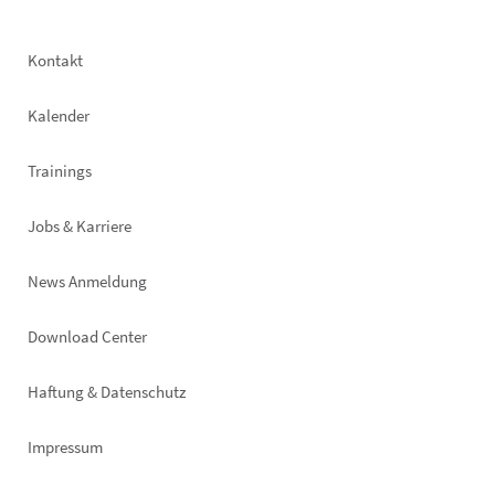
Footer
Kontakt
left
Kalender
Trainings
Jobs & Karriere
News Anmeldung
Footer
Download Center
right
Haftung & Datenschutz
Impressum