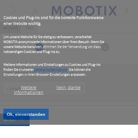
Skip
to
main
content
Cookies und Plug-ins sind für die korrekte Funktionsweise
einer Website wichtig.
Primary
Ansicht
(active
Test
tab)
tabs
Um unsere Website für Sie stetig zu verbessern, verarbeitet
MOBOTIX anonymisierte Informationen über Ihren Besuch. Wenn Sie
1
2
unsere Website benutzen, stimmen Sie der Verwendung von dazu
notwendigen Cookies und Plug-ins zu.
Weitere Informationen und Einstellungen zu Cookies und Plug-ins
finden Sie in unserer
Datenschutzerklärung
. Sie können die
Bitte verraten Sie uns, wer Sie sind
Einstellungen in Ihren Browser-Einstellungen anpassen.
Customer
Weitere
Nein, danke
Type
Informationen
Ok, einverstanden