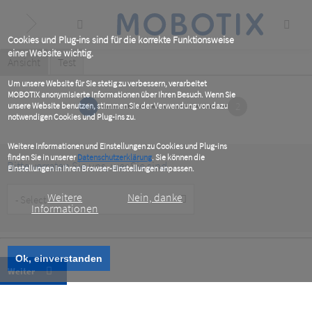
Skip
to
main
content
Cookies und Plug-ins sind für die korrekte Funktionsweise
einer Website wichtig.
Primary
Ansicht
(active
Test
tab)
tabs
Um unsere Website für Sie stetig zu verbessern, verarbeitet
MOBOTIX anonymisierte Informationen über Ihren Besuch. Wenn Sie
1
2
unsere Website benutzen, stimmen Sie der Verwendung von dazu
notwendigen Cookies und Plug-ins zu.
Weitere Informationen und Einstellungen zu Cookies und Plug-ins
finden Sie in unserer
Datenschutzerklärung
. Sie können die
Bitte verraten Sie uns, wer Sie sind
Einstellungen in Ihren Browser-Einstellungen anpassen.
Customer
Weitere
Nein, danke
Type
Informationen
Ok, einverstanden