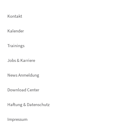
Footer
Kontakt
left
Kalender
Trainings
Jobs & Karriere
News Anmeldung
Footer
Download Center
right
Haftung & Datenschutz
Impressum