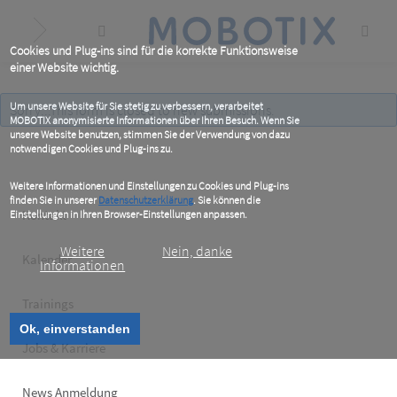
Skip
to
main
content
Cookies und Plug-ins sind für die korrekte Funktionsweise
einer Website wichtig.
Um unsere Website für Sie stetig zu verbessern, verarbeitet
Sorry...This form is closed to new submissions.
Status
MOBOTIX anonymisierte Informationen über Ihren Besuch. Wenn Sie
unsere Website benutzen, stimmen Sie der Verwendung von dazu
message
notwendigen Cookies und Plug-ins zu.
Weitere Informationen und Einstellungen zu Cookies und Plug-ins
finden Sie in unserer
Datenschutzerklärung
. Sie können die
Footer
Kontakt
Einstellungen in Ihren Browser-Einstellungen anpassen.
left
Weitere
Nein, danke
Kalender
Informationen
Trainings
Ok, einverstanden
Jobs & Karriere
News Anmeldung