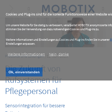
Skip
to
main
content
Cookies und Plug-ins sind für die korrekte Funktionsweise einer Website wic
Um unsere Website für Sie stetig zu verbessern, verarbeitet MOBOTIX anonymisierte In
stimmen Sie der Verwendung von dazu notwendigen Cookies und Plug-ins zu.
Weitere Informationen und Einstellungen zu Cookies und Plug-ins finden Sie in unserer
D
Einstellungen anpassen.
Weitere Informationen
Nein, danke
Produkte und Lösungen
| 12. Juni 2025
Die Zukunft von
Ok, einverstanden
Rufsystemen für
Pflegepersonal
Sensorintegration für bessere