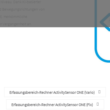
Niveau. Dank KI-basierter
nd Bewegungsrichtungen von
ad). Herkömmliche
r Vergangenheit an.
Erfassungsbereich-Rechner ActivitySensor ONE (Vario)
Erfassungsbereich-Rechner ActivitySensor ONE (Fix)