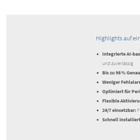
Highlights auf ei
Integrierte AI-ba
und zuverlässig
Bis zu 98 % Genau
Weniger Fehlala
Optimiert für Per
Flexible Aktivier
24/7 einsetzbar:
F
Schnell installier