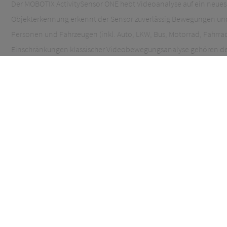
Der MOBOTIX ActivitySensor ONE hebt Videoanalyse auf ein neues 
Objekterkennung erkennt der Sensor zuverlässig Bewegungen u
Personen und Fahrzeugen (inkl. Auto, LKW, Bus, Motorrad, Fahrr
Einschränkungen klassischer Videobewegungsanalyse gehören de