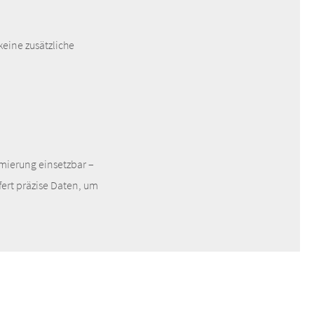
eine zusätzliche
imierung einsetzbar –
fert präzise Daten, um