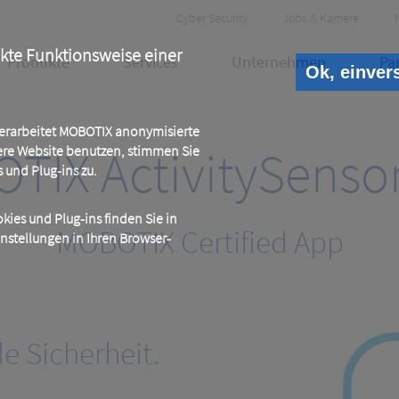
Header
Cyber Security
Jobs & Karriere
Meta
ekte Funktionsweise einer
Produkte
Services
Unternehmen
Pa
Ok, einver
 verarbeitet MOBOTIX anonymisierte
TIX ActivitySenso
ere Website benutzen, stimmen Sie
und Plug-ins zu.
ies und Plug-ins finden Sie in
MOBOTIX Certified App
instellungen in Ihren Browser-
le Sicherheit.