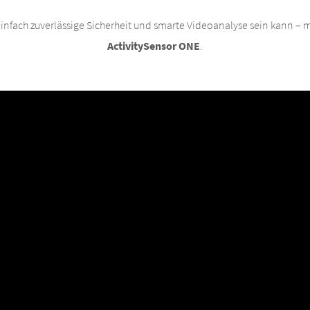
einfach zuverlässige Sicherheit und smarte Videoanalyse sein kann – 
ActivitySensor ONE
.