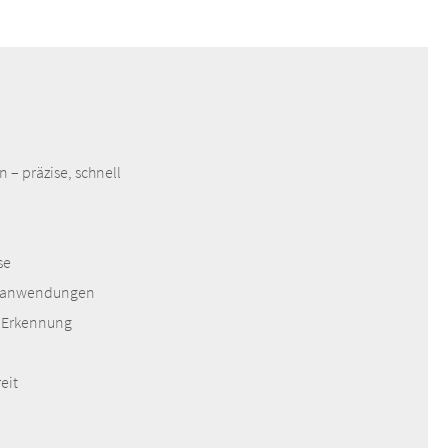
 – präzise, schnell
se
eitsanwendungen
e Erkennung
eit