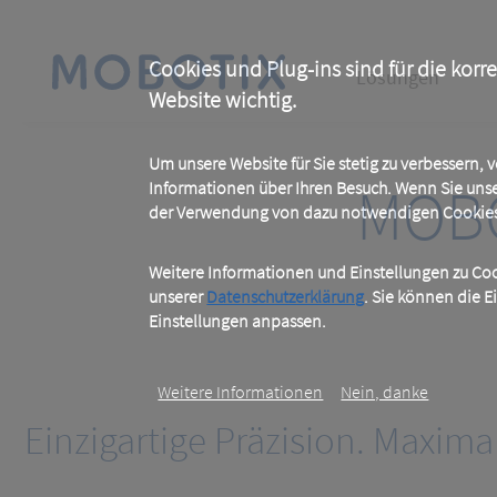
Skip
to
main
Main
content
Cookies und Plug-ins sind für die korr
Lösungen
Website wichtig.
navigation
Um unsere Website für Sie stetig zu verbessern,
MOBO
Informationen über Ihren Besuch. Wenn Sie uns
der Verwendung von dazu notwendigen Cookies 
Weitere Informationen und Einstellungen zu Cook
unserer
Datenschutzerklärung
. Sie können die E
Einstellungen anpassen.
Weitere Informationen
Nein, danke
Einzigartige Präzision. Maxima