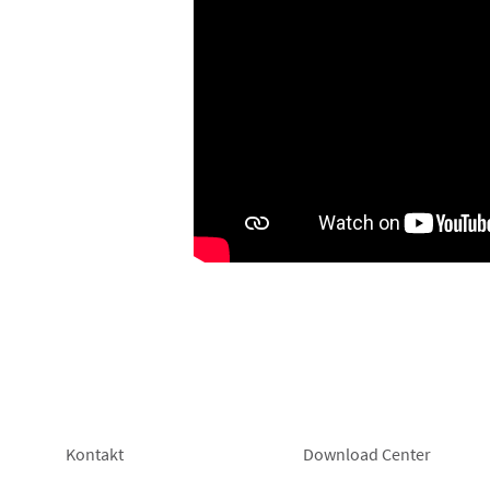
Footer
Footer
Kontakt
Download Center