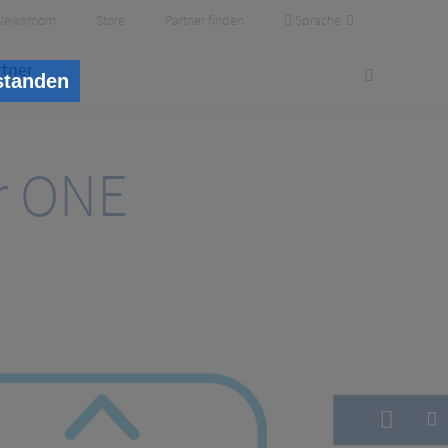
Sprache
Newsroom
Store
Partner finden
rtner
standen
r ONE