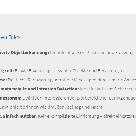
nen Blick
sierte Objekterkennung:
Identifikation von Personen und Fahrzeugen
igkeit:
Exakte Erkennung relevanter Objekte und Bewegungen
rme:
Deutliche Reduzierung unnötiger Meldungen durch smarte Analy
imeterschutz und Intrusion Detection:
Ideal für kritische Sicherh
ungszonen:
Definition interessierender Bildbereiche für punktgenau
unktioniert drinnen wie draußen, bei Tag und Nacht
t. Einfach nutzbar.
Keine komplizierte Einrichtung – direkt einsatzber