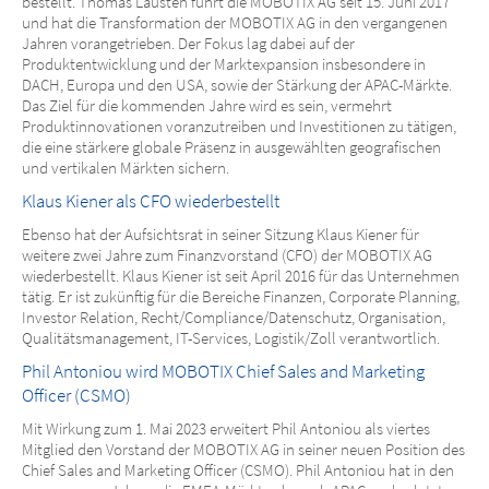
bestellt. Thomas Lausten führt die MOBOTIX AG seit 15. Juni 2017
und hat die Transformation der MOBOTIX AG in den vergangenen
Jahren vorangetrieben. Der Fokus lag dabei auf der
Produktentwicklung und der Marktexpansion insbesondere in
DACH, Europa und den USA, sowie der Stärkung der APAC-Märkte.
Das Ziel für die kommenden Jahre wird es sein, vermehrt
Produktinnovationen voranzutreiben und Investitionen zu tätigen,
die eine stärkere globale Präsenz in ausgewählten geografischen
und vertikalen Märkten sichern.
Klaus Kiener als CFO wiederbestellt
Ebenso hat der Aufsichtsrat in seiner Sitzung Klaus Kiener für
weitere zwei Jahre zum Finanzvorstand (CFO) der MOBOTIX AG
wiederbestellt. Klaus Kiener ist seit April 2016 für das Unternehmen
tätig. Er ist zukünftig für die Bereiche Finanzen, Corporate Planning,
Investor Relation, Recht/Compliance/Datenschutz, Organisation,
Qualitätsmanagement, IT-Services, Logistik/Zoll verantwortlich.
Phil Antoniou wird MOBOTIX Chief Sales and Marketing
Officer (CSMO)
Mit Wirkung zum 1. Mai 2023 erweitert Phil Antoniou als viertes
Mitglied den Vorstand der MOBOTIX AG in seiner neuen Position des
Chief Sales and Marketing Officer (CSMO). Phil Antoniou hat in den