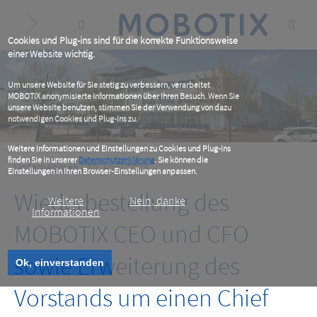
Skip
to
main
content
Cookies und Plug-ins sind für die korrekte Funktionsweise
einer Website wichtig.
Um unsere Website für Sie stetig zu verbessern, verarbeitet
MOBOTIX anonymisierte Informationen über Ihren Besuch. Wenn Sie
unsere Website benutzen, stimmen Sie der Verwendung von dazu
notwendigen Cookies und Plug-ins zu.
Weitere Informationen und Einstellungen zu Cookies und Plug-ins
finden Sie in unserer
Datenschutzerklärung
. Sie können die
Unternehmen
| 20. April 2023
Einstellungen in Ihren Browser-Einstellungen anpassen.
Wiederbestellung des
Weitere
Nein, danke
Informationen
MOBOTIX CEO und CFO
sowie Erweiterung des
Ok, einverstanden
Vorstands um einen Chief