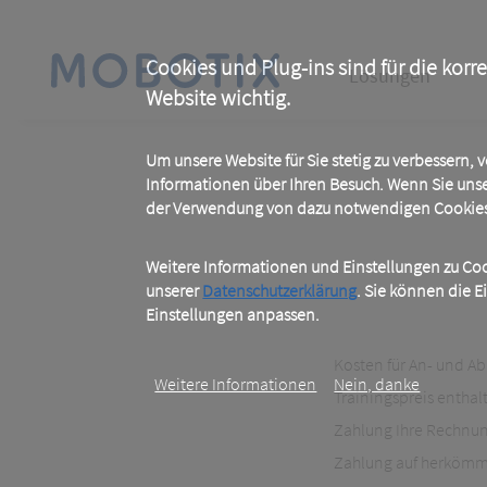
Skip
to
main
Main
content
Cookies und Plug-ins sind für die korr
Lösungen
Website wichtig.
navigation
Um unsere Website für Sie stetig zu verbessern,
Informationen über Ihren Besuch. Wenn Sie uns
der Verwendung von dazu notwendigen Cookies 
Weitere Informationen und Einstellungen zu Cook
unserer
Datenschutzerklärung
. Sie können die E
Einstellungen anpassen.
Kosten für An- und A
Weitere Informationen
Nein, danke
Trainingspreis enthal
Zahlung Ihre Rechnung.
Zahlung auf herkömm