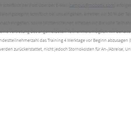
schriftlich per Post oder per E-Mail (
campus@mobotix.com
) erfolg
 Trainingsbeginn schriftlich bei uns eingehen, erheben wir 50 % der T
anach eingehen, sowie Nichterscheinen erheben wir die volle Teilna
t eine Vertretung des angemeldeten Teilnehmers möglich. Wir behalten
ndestteilnehmerzahl das Training 4 Werktage vor Beginn abzusagen (b
den zurückerstattet, nicht jedoch Stornokosten für An-/Abreise, Unt