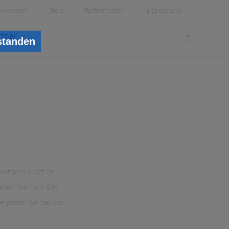
Sprache
Newsroom
Store
Partner finden
rtner
standen
lt sind nicht im
alten Sie nach der
te geben Sie bei der