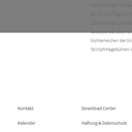
Stornierungen müssen 
die 14 bis 7 Tage vor
Stornierungen, die d
Selbstverständlich is
Nichterreichen der Mi
Teilnahmegebühren wer
Footer
Footer
Kontakt
Download Center
left
right
Kalender
Haftung & Datenschutz