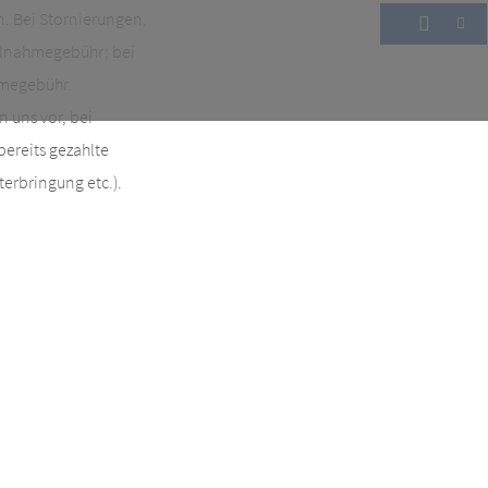
en. Bei Stornierungen,
eilnahmegebühr; bei
hmegebühr.
 uns vor, bei
ereits gezahlte
erbringung etc.).