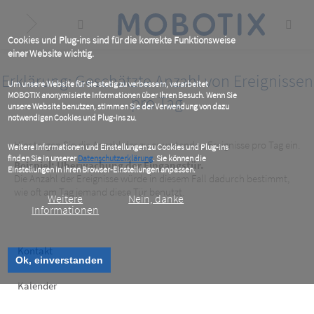
Skip
to
main
content
Cookies und Plug-ins sind für die korrekte Funktionsweise
einer Website wichtig.
Erklärung: Geschätzte Anzahl von Ereignissen
Um unsere Website für Sie stetig zu verbessern, verarbeitet
MOBOTIX anonymisierte Informationen über Ihren Besuch. Wenn Sie
pro Tag
unsere Website benutzen, stimmen Sie der Verwendung von dazu
notwendigen Cookies und Plug-ins zu.
Hier tragen Sie die Anzahl der zu erwartenden Ereignisse pro Tag ein.
Weitere Informationen und Einstellungen zu Cookies und Plug-ins
finden Sie in unserer
Datenschutzerklärung
. Sie können die
Beispiel: Überwachung der Eingangstür.
Einstellungen in Ihren Browser-Einstellungen anpassen.
Die Anzahl der Ereignisse würde in diesem Fall dadurch bestimmt,
wie oft am Tag jemand diese Tür benutzt.
Weitere
Nein, danke
Informationen
Footer
Kontakt
Ok, einverstanden
left
Kalender