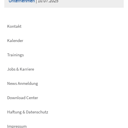
Unternehmen
| 10.07.2025
Footer
Kontakt
left
Kalender
Trainings
Jobs & Karriere
News Anmeldung
Footer
Download Center
right
Haftung & Datenschutz
Impressum