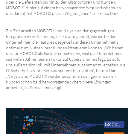
über die Lieferanten bis hin zu den Distributoren und Kunden.
MOBOTIX ist hier auf einem hervorragenden Weg und wir freuen
uns darauf, mit MOBOTIX diesen Weg zu gehen“, so Enrico Dani.
Zur Zeit arbeiten MOBOTIX und Nelysis an der gegenseitigen
Integration ihrer Technologien. Es wird geprüft, wie die beiden
Unternehmen die Features des jeweils anderen Unternehmens
optimal zum Nutzen ihrer Kunden integrieren können. „Wir haben
uns für MOBOTIX als Partner entschieden, weil das Unternehmen
seit vielen Jahren seinen Fokus auf Cybersicherheit legt. Es ist für
uns äußerst sinnvoll, mit Unternehmen zusammen zu arbeiten, die
IT-Sicherheit als ihre Kernkompetenz betrachten“, betont Dani.
„Nelysis und MOBOTIX werden zusammen den gemeinsamen
Kunden schon bald hervorragende cybersichere Lösungen
anbieten“, ist Sprave überzeugt.