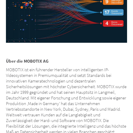
Über die MOBOTIX AG
MOBOTIX ist ein führender Hersteller von intelligenten IP-
Videosystemen in Premiumqualität und setzt Standards bei
innovativen Kameratechnologien und dezentralen
Sicherheitslösungen mit höchster Cybersicherheit. MOBOTIX wurde
im Jahr 1999 gegründet und hat seinen Hauptsitz in Langmeil,
Deutschland. Mit eigener Forschung und Entwicklung sowie eigener
Produktion ‚Made in Germany’ hat das Unternehmen
Vertriebsstandorte in
New York, Dubai, Sydney, Paris und Madrid
.
Weltweit vertrauen Kunden auf die Langlebigkeit und
Zuverlässigkeit der Hard- und Software von MOBOTIX. Die
Flexibilität der Lösungen, die integrierte Intelligenz und das höchste
Maß an Datensicherheit werden in vielen Branchen geschätzt.