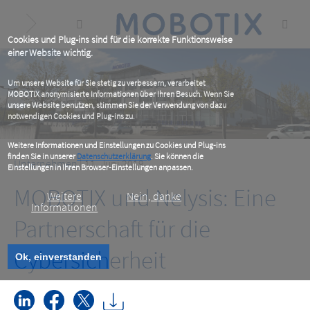
Skip
to
main
content
Cookies und Plug-ins sind für die korrekte Funktionsweise
einer Website wichtig.
Um unsere Website für Sie stetig zu verbessern, verarbeitet
MOBOTIX anonymisierte Informationen über Ihren Besuch. Wenn Sie
unsere Website benutzen, stimmen Sie der Verwendung von dazu
notwendigen Cookies und Plug-ins zu.
Weitere Informationen und Einstellungen zu Cookies und Plug-ins
finden Sie in unserer
Datenschutzerklärung
. Sie können die
Unternehmen
| 11. Juni 2019
Einstellungen in Ihren Browser-Einstellungen anpassen.
MOBOTIX und Nelysis: Eine
Weitere
Nein, danke
Informationen
Partnerschaft für die
Cybersicherheit
Ok, einverstanden