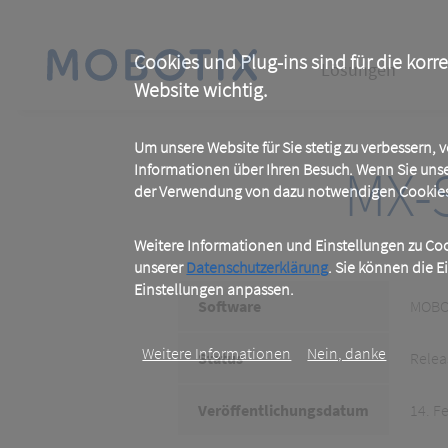
Skip
to
main
Main
content
Cookies und Plug-ins sind für die korr
Lösungen
Website wichtig.
navigation
Um unsere Website für Sie stetig zu verbessern,
MX-S
Informationen über Ihren Besuch. Wenn Sie uns
der Verwendung von dazu notwendigen Cookies 
Weitere Informationen und Einstellungen zu Cook
unserer
Datenschutzerklärung
. Sie können die E
Einstellungen anpassen.
Software
MOBOT
Weitere Informationen
Nein, danke
Status
Relea
Veröffentlichungsdatum
14. F