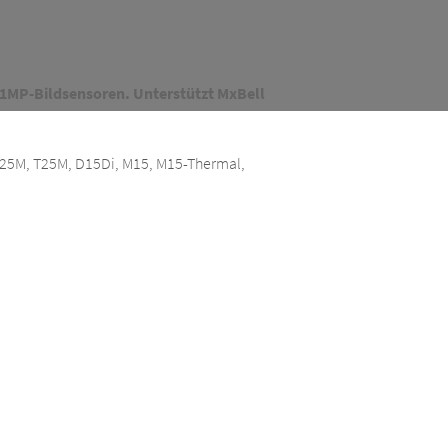
 1MP-Bildsensoren. Unterstützt MxBell
Q25M, T25M, D15Di, M15, M15-Thermal,