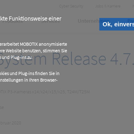
Header
Cyber Security
Jobs & Karriere
Meta
ekte Funktionsweise einer
Produkte
Services
Unternehmen
Pa
Ok, einver
 verarbeitet MOBOTIX anonymisierte
ystem Release 4.7
ere Website benutzen, stimmen Sie
und Plug-ins zu.
ies und Plug-ins finden Sie in
instellungen in Ihren Browser-
IX P3-Kameras x14/x24/x15/x25, T24M/T25M
se
ebruar 2020