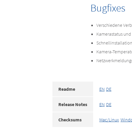
Bugfixes
Verschiedene Verb
Kamerastatus und 
Schnellinstallatio
Kamera-Temperatu
Netzwerkmeldunge
Readme
EN
DE
Release Notes
EN
DE
Checksums
Mac/Linux
Wind