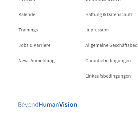
Footer
Footer
left
right
Kalender
Haftung & Datenschutz
Trainings
Impressum
Jobs & Karriere
Allgemeine Geschäftsbe
News Anmeldung
Garantiebedingungen
Einkaufsbedingungen