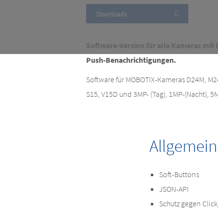
Downloads
Software-Version für alle Kameras mit
Push-Benachrichtigungen.
Software für MOBOTIX-Kameras D24M, M24M
S15, V15D und 3MP- (Tag), 1MP-(Nacht), 5
Allgemei
Soft-Buttons
JSON-API
Schutz gegen Click