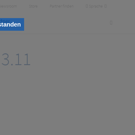
Sprache
Newsroom
Store
Partner finden
rtner
standen
.3.11