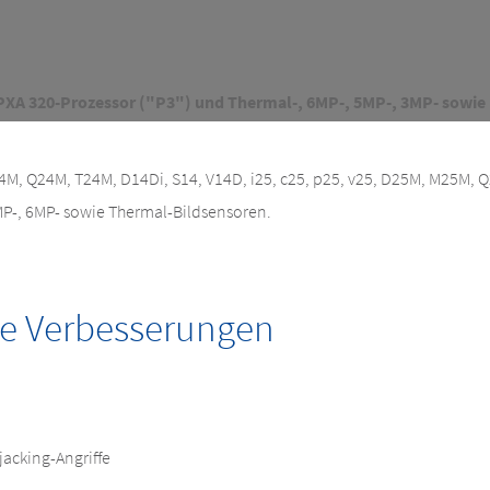
 PXA 320-Prozessor ("P3") und Thermal-, 6MP-, 5MP-, 3MP- sowie
, Q24M, T24M, D14Di, S14, V14D, i25, c25, p25, v25, D25M, M25M, 
MP-, 6MP- sowie Thermal-Bildsensoren.
ne Verbesserungen
jacking-Angriffe