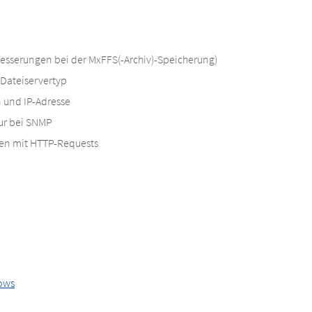
esserungen bei der MxFFS(-Archiv)-Speicherung)
Dateiservertyp
n und IP-Adresse
r bei SNMP
n mit HTTP-Requests
ows