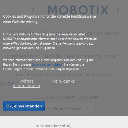
Skip
to
main
content
Cookies und Plug-ins sind für die korrekte Funktionsweise
einer Website wichtig.
MOBOTIX HUB Plug In para Radiometría
Um unsere Website für Sie stetig zu verbessern, verarbeitet
MOBOTIX anonymisierte Informationen über Ihren Besuch. Wenn Sie
Termal
unsere Website benutzen, stimmen Sie der Verwendung von dazu
notwendigen Cookies und Plug-ins zu.
formación en línea de una hora (zona horaria
Weitere Informationen und Einstellungen zu Cookies und Plug-ins
central)
finden Sie in unserer
Datenschutzerklärung
. Sie können die
Einstellungen in Ihren Browser-Einstellungen anpassen.
formación en línea de una hora (zona horaria central)
Weitere
Nein, danke
Key Data
Informationen
06.02.2024 - 09:00
− 10:00
CDT
CDT
Von/Bis
Ok, einverstanden
Wählen Sie Ihre Zeitzone
zona horaria central
,