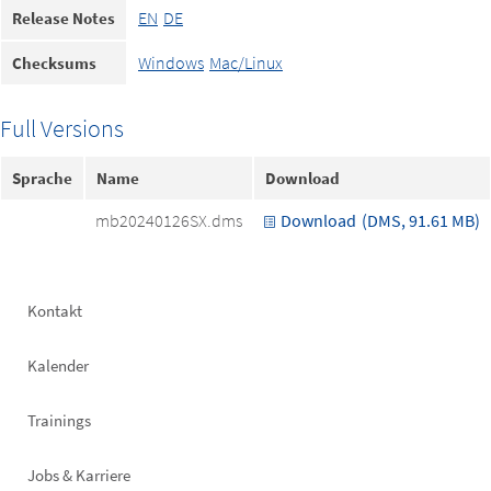
EN
DE
Release Notes
Windows
Mac/Linux
Checksums
Full Versions
Sprache
Name
Download
mb20240126SX.dms
Download
(DMS, 91.61 MB)
Footer
Kontakt
left
Kalender
Trainings
Jobs & Karriere