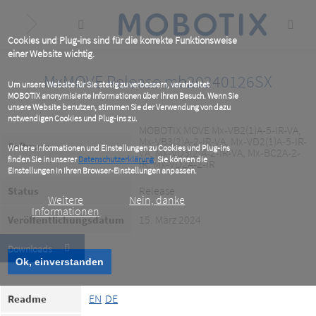
Skip
to
main
content
Cookies und Plug-ins sind für die korrekte Funktionsweise
einer Website wichtig.
MxMOVE Release mb20240126SX
Um unsere Website für Sie stetig zu verbessern, verarbeitet
MOBOTIX anonymisierte Informationen über Ihren Besuch. Wenn Sie
unsere Website benutzen, stimmen Sie der Verwendung von dazu
notwendigen Cookies und Plug-ins zu.
MOBOTIX MOVE Mx-VB2(1)A-5-IR-VA,
Mx-VB3(2)A-2-IR-VA, Mx-VD2(1)A-5-IR-
Software
Weitere Informationen und Einstellungen zu Cookies und Plug-ins
VA, Mx-VD3(2)A-2-IR-VA, Mx-BC2A-2-
finden Sie in unserer
Datenschutzerklärung
. Sie können die
IR, Mx-VD2A-2-IR
Einstellungen in Ihren Browser-Einstellungen anpassen.
Release
Status
Weitere
Nein, danke
Informationen
15. März 2024
Veröffentlichungsdatum
Downloads
Ok, einverstanden
EN
DE
Readme