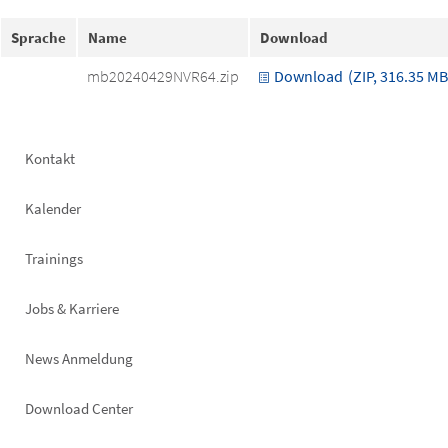
Sprache
Name
Download
mb20240429NVR64.zip
Download
(ZIP, 316.35 MB
Footer
Kontakt
left
Kalender
Trainings
Jobs & Karriere
News Anmeldung
Footer
Download Center
right