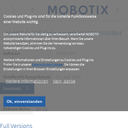
Skip
to
main
content
Cookies und Plug-ins sind für die korrekte Funktionsweise
einer Website wichtig.
MxMOVE NVR Release mb20240429NVR64
Um unsere Website für Sie stetig zu verbessern, verarbeitet MOBOTIX
anonymisierte Informationen über Ihren Besuch. Wenn Sie unsere
Website benutzen, stimmen Sie der Verwendung von dazu
notwendigen Cookies und Plug-ins zu.
MOVE NVR
Software
Weitere Informationen und Einstellungen zu Cookies und Plug-ins
Release
Status
finden Sie in unserer
Datenschutzerklärung
. Sie können die
Einstellungen in Ihren Browser-Einstellungen anpassen.
01. Juni 2024
Veröffentlichungsdatum
Weitere Informationen
Nein, danke
Downloads
Ok, einverstanden
EN
DE
Release Notes
Full Versions