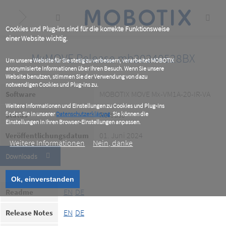
Skip
to
main
content
Cookies und Plug-ins sind für die korrekte Funktionsweise
einer Website wichtig.
MxMOVE Release mb20240528BX
Um unsere Website für Sie stetig zu verbessern, verarbeitet MOBOTIX
anonymisierte Informationen über Ihren Besuch. Wenn Sie unsere
Website benutzen, stimmen Sie der Verwendung von dazu
notwendigen Cookies und Plug-ins zu.
MOBOTIX MOVE Mx-VM1A-20-IR-VA
Software
Weitere Informationen und Einstellungen zu Cookies und Plug-ins
Release
Status
finden Sie in unserer
Datenschutzerklärung
. Sie können die
Einstellungen in Ihren Browser-Einstellungen anpassen.
01. Juni 2024
Veröffentlichungsdatum
Weitere Informationen
Nein, danke
Downloads
Ok, einverstanden
EN
DE
Readme
EN
DE
Release Notes