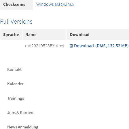
Windows
Mac/Linux
Checksums
Full Versions
Sprache
Name
Download
mb20240528BX.dms
Download
(DMS, 132.52 MB)
Footer
Kontakt
left
Kalender
Trainings
Jobs & Karriere
News Anmeldung