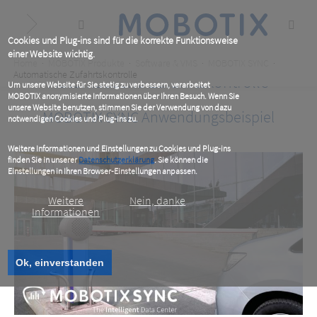
Skip
to
main
content
Cookies und Plug-ins sind für die korrekte Funktionsweise
einer Website wichtig.
Breadcrumb
Home
MOBOTIX Produkte
Software & VMS
MOBOTIX SYNC
Automatische Zufahrtskontrolle
Automatische Zufahrtskontrolle
Um unsere Website für Sie stetig zu verbessern, verarbeitet
MOBOTIX anonymisierte Informationen über Ihren Besuch. Wenn Sie
unsere Website benutzen, stimmen Sie der Verwendung von dazu
MOBOTIX SYNC Anwendungsbeispiel
notwendigen Cookies und Plug-ins zu.
Weitere Informationen und Einstellungen zu Cookies und Plug-ins
finden Sie in unserer
Datenschutzerklärung
. Sie können die
Einstellungen in Ihren Browser-Einstellungen anpassen.
Weitere
Nein, danke
Informationen
Ok, einverstanden