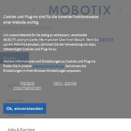
Skip
to
main
content
Cookies und Plug-ins sind für die korrekte Funktionsweise
einer Website wichtig.
Software Download
Um unsere Website für Sie stetig zu verbessern, verarbeitet
Ich akzeptiere die
Nutzungsbedingungen für MOBOTIX
MOBOTIX anonymisierte Informationen über Ihren Besuch. Wenn Sie
unsere Website benutzen, stimmen Sie der Verwendung von dazu
Software
*
notwendigen Cookies und Plug-ins zu.
Weitere Informationen und Einstellungen zu Cookies und Plug-ins
finden Sie in unserer
Datenschutzerklärung
. Sie können die
Einstellungen in Ihren Browser-Einstellungen anpassen.
Weitere
Nein, danke
Footer
Kontakt
Informationen
left
Kalender
Ok, einverstanden
Trainings
Jobs & Karriere