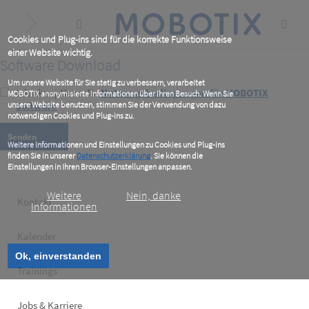
Skip
to
main
content
Cookies und Plug-ins sind für die korrekte Funktionsweise
einer Website wichtig.
Software Download
Um unsere Website für Sie stetig zu verbessern, verarbeitet
Ich akzeptiere die
Nutzungsbedingungen für MOBOTIX
MOBOTIX anonymisierte Informationen über Ihren Besuch. Wenn Sie
unsere Website benutzen, stimmen Sie der Verwendung von dazu
Software
*
notwendigen Cookies und Plug-ins zu.
Weitere Informationen und Einstellungen zu Cookies und Plug-ins
finden Sie in unserer
Datenschutzerklärung
. Sie können die
Einstellungen in Ihren Browser-Einstellungen anpassen.
Weitere
Nein, danke
Footer
Kontakt
Informationen
left
Kalender
Ok, einverstanden
Trainings
Jobs & Karriere