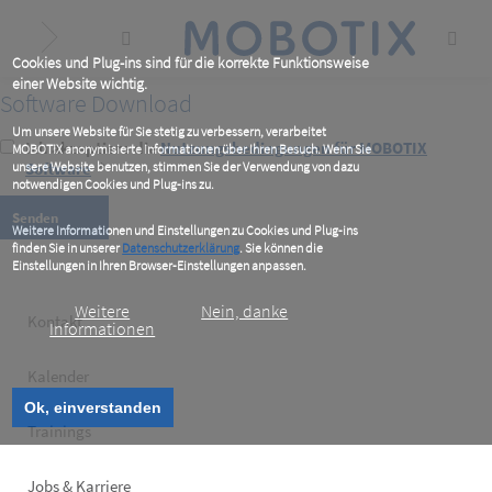
Skip
to
main
content
Cookies und Plug-ins sind für die korrekte Funktionsweise
einer Website wichtig.
Software Download
Um unsere Website für Sie stetig zu verbessern, verarbeitet
Ich akzeptiere die
Nutzungsbedingungen für MOBOTIX
MOBOTIX anonymisierte Informationen über Ihren Besuch. Wenn Sie
unsere Website benutzen, stimmen Sie der Verwendung von dazu
Software
*
notwendigen Cookies und Plug-ins zu.
Weitere Informationen und Einstellungen zu Cookies und Plug-ins
finden Sie in unserer
Datenschutzerklärung
. Sie können die
Einstellungen in Ihren Browser-Einstellungen anpassen.
Weitere
Nein, danke
Footer
Kontakt
Informationen
left
Kalender
Ok, einverstanden
Trainings
Jobs & Karriere