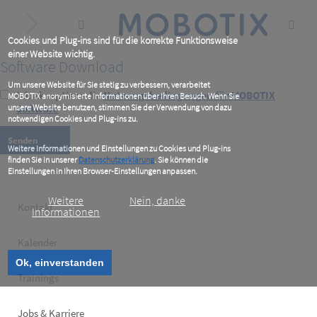
Skip
to
main
content
Cookies und Plug-ins sind für die korrekte Funktionsweise
einer Website wichtig.
Software Download
Um unsere Website für Sie stetig zu verbessern, verarbeitet
Ich akzeptiere die
Nutzungsbedingungen für MOBOTIX
MOBOTIX anonymisierte Informationen über Ihren Besuch. Wenn Sie
unsere Website benutzen, stimmen Sie der Verwendung von dazu
Software
*
notwendigen Cookies und Plug-ins zu.
Weitere Informationen und Einstellungen zu Cookies und Plug-ins
finden Sie in unserer
Datenschutzerklärung
. Sie können die
Einstellungen in Ihren Browser-Einstellungen anpassen.
Weitere
Nein, danke
Footer
Kontakt
Informationen
left
Kalender
Ok, einverstanden
Trainings
Jobs & Karriere