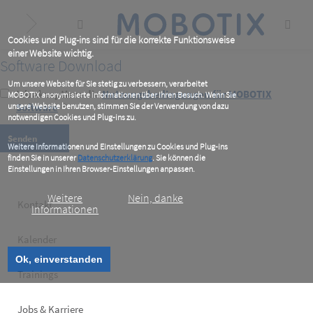
Skip
to
main
content
Cookies und Plug-ins sind für die korrekte Funktionsweise
einer Website wichtig.
Software Download
Um unsere Website für Sie stetig zu verbessern, verarbeitet
Ich akzeptiere die
Nutzungsbedingungen für MOBOTIX
MOBOTIX anonymisierte Informationen über Ihren Besuch. Wenn Sie
unsere Website benutzen, stimmen Sie der Verwendung von dazu
Software
*
notwendigen Cookies und Plug-ins zu.
Weitere Informationen und Einstellungen zu Cookies und Plug-ins
finden Sie in unserer
Datenschutzerklärung
. Sie können die
Einstellungen in Ihren Browser-Einstellungen anpassen.
Weitere
Nein, danke
Footer
Kontakt
Informationen
left
Kalender
Ok, einverstanden
Trainings
Jobs & Karriere