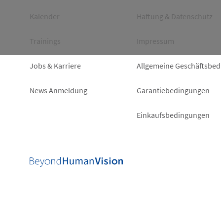
left
right
Kalender
Haftung & Datenschutz
Trainings
Impressum
Jobs & Karriere
Allgemeine Geschäftsbe
News Anmeldung
Garantiebedingungen
Einkaufsbedingungen