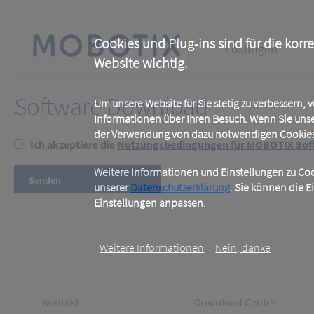
Skip
to
main
Main
content
Cookies und Plug-ins sind für die korr
Lösungen
Website wichtig.
navigation
Software Download
Um unsere Website für Sie stetig zu verbessern,
Informationen über Ihren Besuch. Wenn Sie uns
der Verwendung von dazu notwendigen Cookies 
Ich akzeptiere die
Nutzungsbedingungen für MOBOTIX Sof
Weitere Informationen und Einstellungen zu Cook
unserer
Datenschutzerklärung
. Sie können die E
Einstellungen anpassen.
Weitere Informationen
Nein, danke
Footer
Footer
Kontakt
Download Center