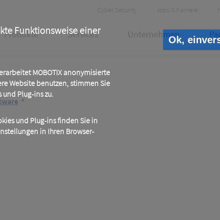
Header
Cyber Security
Jobs & Karriere
Meta
ekte Funktionsweise einer
Produkte
Services
Unternehmen
Pa
Ok, einver
 verarbeitet MOBOTIX anonymisierte
ere Website benutzen, stimmen Sie
und Plug-ins zu.
tware
*
ies und Plug-ins finden Sie in
instellungen in Ihren Browser-