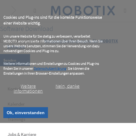
Skip
to
main
content
Cookies und Plug-ins sind für die korrekte Funktionsweise
einer Website wichtig.
Software Download
Um unsere Website für Sie stetig zu verbessern, verarbeitet
Ich akzeptiere die
Nutzungsbedingungen für MOBOTIX
MOBOTIX anonymisierte Informationen über Ihren Besuch. Wenn Sie
unsere Website benutzen, stimmen Sie der Verwendung von dazu
Software
*
notwendigen Cookies und Plug-ins zu.
Weitere Informationen und Einstellungen zu Cookies und Plug-ins
finden Sie in unserer
Datenschutzerklärung
. Sie können die
Einstellungen in Ihren Browser-Einstellungen anpassen.
Weitere
Nein, danke
Footer
Kontakt
Informationen
left
Kalender
Ok, einverstanden
Trainings
Jobs & Karriere