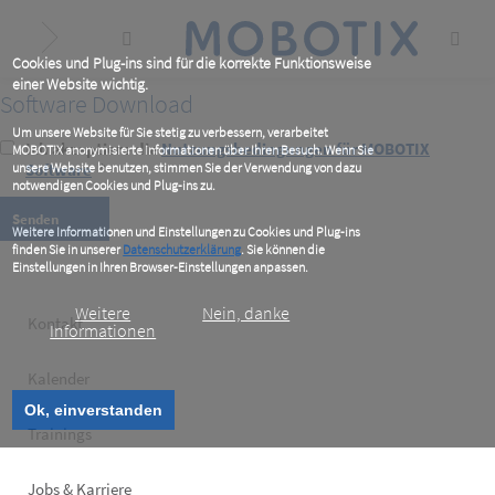
Skip
to
main
content
Cookies und Plug-ins sind für die korrekte Funktionsweise
einer Website wichtig.
Software Download
Um unsere Website für Sie stetig zu verbessern, verarbeitet
Ich akzeptiere die
Nutzungsbedingungen für MOBOTIX
MOBOTIX anonymisierte Informationen über Ihren Besuch. Wenn Sie
unsere Website benutzen, stimmen Sie der Verwendung von dazu
Software
*
notwendigen Cookies und Plug-ins zu.
Weitere Informationen und Einstellungen zu Cookies und Plug-ins
finden Sie in unserer
Datenschutzerklärung
. Sie können die
Einstellungen in Ihren Browser-Einstellungen anpassen.
Weitere
Nein, danke
Footer
Kontakt
Informationen
left
Kalender
Ok, einverstanden
Trainings
Jobs & Karriere