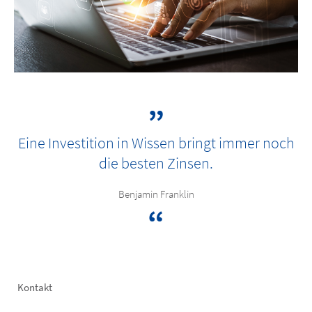
Eine Investition in Wissen bringt immer noch
die besten Zinsen.
Benjamin Franklin
Footer
Kontakt
left