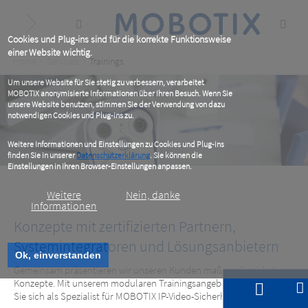
Skip
to
main
content
Cookies und Plug-ins sind für die korrekte Funktionsweise
einer Website wichtig.
Breadcrumb
Home
Services
Trainings
Um unsere Website für Sie stetig zu verbessern, verarbeitet
MOBOTIX anonymisierte Informationen über Ihren Besuch. Wenn Sie
unsere Website benutzen, stimmen Sie der Verwendung von dazu
notwendigen Cookies und Plug-ins zu.
Weitere Informationen und Einstellungen zu Cookies und Plug-ins
finden Sie in unserer
Datenschutzerklärung
. Sie können die
Einstellungen in Ihren Browser-Einstellungen anpassen.
Weitere
Nein, danke
Informationen
Konzepte mit zertifizierten Partnern,
Systemintegratoren und Lösungsanbietern
Ok, einverstanden
Gemeinsam präsentieren wir unseren Kunden maßgeschneiderte
Klar & strukturiert: effektive Trainings
Konzepte. Mit unserem modularen Trainingsangebot qualifizieren
Sie sich als Spezialist für MOBOTIX IP-Video-Sicherheitslösungen.