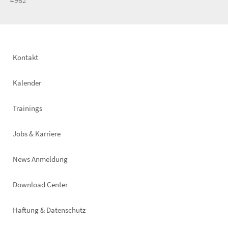
4962
Footer
Kontakt
left
Kalender
Trainings
Jobs & Karriere
News Anmeldung
Footer
Download Center
right
Haftung & Datenschutz