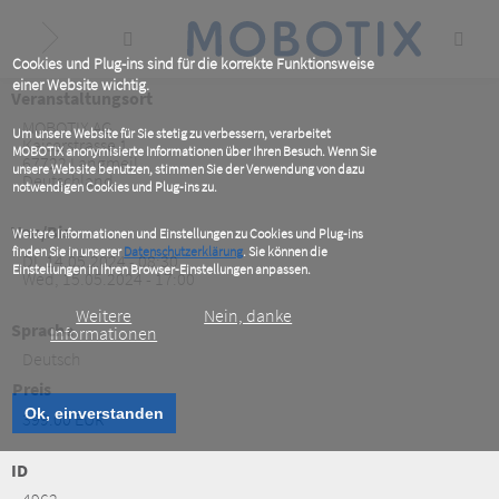
Skip
to
main
content
Cookies und Plug-ins sind für die korrekte Funktionsweise
einer Website wichtig.
Veranstaltungsort
MOBOTIX AG
Um unsere Website für Sie stetig zu verbessern, verarbeitet
Kaiserstrasse 1
MOBOTIX anonymisierte Informationen über Ihren Besuch. Wenn Sie
67722
Langmeil
unsere Website benutzen, stimmen Sie der Verwendung von dazu
Deutschland
notwendigen Cookies und Plug-ins zu.
Von/Bis
Weitere Informationen und Einstellungen zu Cookies und Plug-ins
finden Sie in unserer
Datenschutzerklärung
. Sie können die
DI, 14.05.2024 - 08:30
Einstellungen in Ihren Browser-Einstellungen anpassen.
Wed, 15.05.2024 - 17:00
Weitere
Nein, danke
Sprache
Informationen
Deutsch
Preis
Ok, einverstanden
399.00 EUR
ID