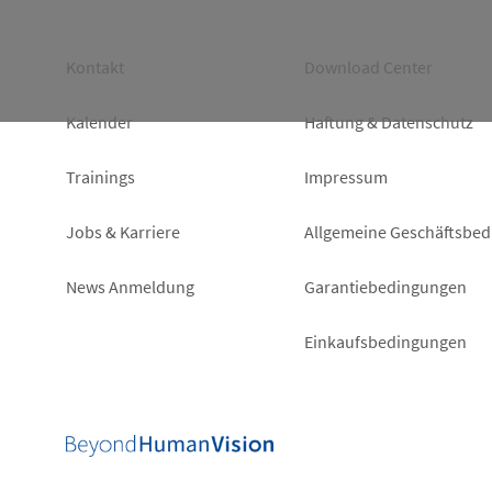
Footer
Footer
Kontakt
Download Center
left
right
Kalender
Haftung & Datenschutz
Trainings
Impressum
Jobs & Karriere
Allgemeine Geschäftsbe
News Anmeldung
Garantiebedingungen
Einkaufsbedingungen