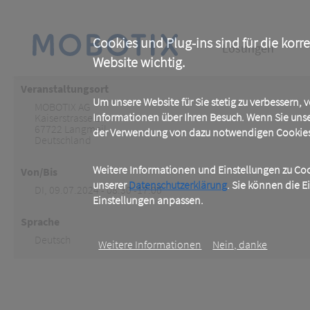
Skip
to
main
Main
content
Cookies und Plug-ins sind für die korr
Lösungen
Website wichtig.
navigation
Veranstaltungsort
Um unsere Website für Sie stetig zu verbessern,
MOBOTIX AG
Informationen über Ihren Besuch. Wenn Sie uns
Kaiserstrasse 1
67722
Langmeil
der Verwendung von dazu notwendigen Cookies 
Deutschland
Weitere Informationen und Einstellungen zu Cook
Von/Bis
unserer
Datenschutzerklärung
. Sie können die E
DI, 09.07.2024 - 08:30 -17:00
Einstellungen anpassen.
Sprache
Deutsch
Weitere Informationen
Nein, danke