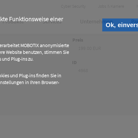
Header
Cyber Security
Jobs & Karriere
Meta
ekte Funktionsweise einer
Produkte
Services
Unternehmen
Pa
Ok, einver
Preis
 verarbeitet MOBOTIX anonymisierte
199.00 EUR
ere Website benutzen, stimmen Sie
und Plug-ins zu.
ID
4968
ies und Plug-ins finden Sie in
instellungen in Ihren Browser-