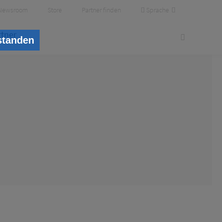
Sprache
Newsroom
Store
Partner finden
rtner
standen